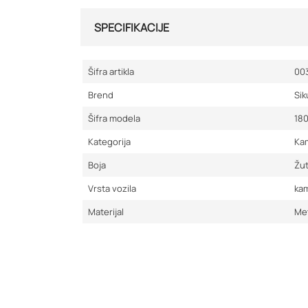
SPECIFIKACIJE
Šifra artikla
00
Brend
Sik
Šifra modela
18
Kategorija
Kam
Boja
Žu
Vrsta vozila
ka
Materijal
Me