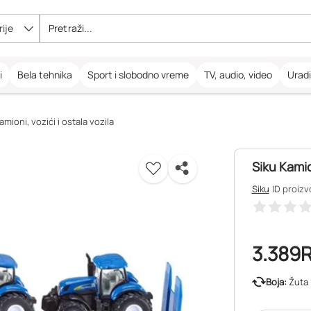
ije
i
Bela tehnika
Sport i slobodno vreme
TV, audio, video
Urad
amioni, vozići i ostala vozila
Siku Kamio
Siku
ID proizv
3.389
Boja:
Žuta