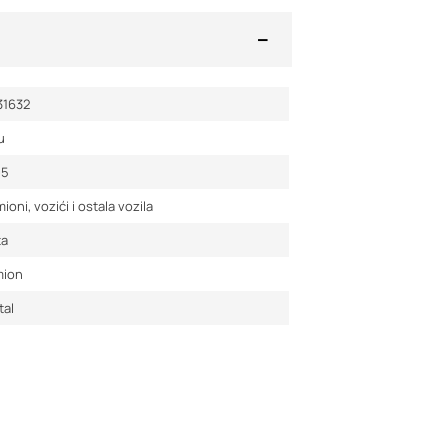
31632
u
05
ioni, vozići i ostala vozila
ta
mion
tal