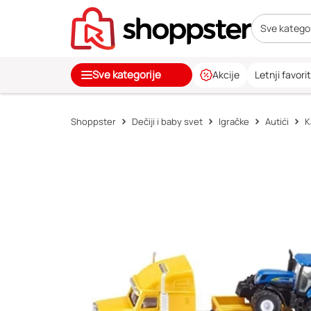
Sve kategor
Sve kategorije
Akcije
Letnji favorit
Shoppster
Dečiji i baby svet
Igračke
Autići
K