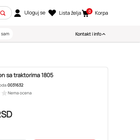
0
Uloguj se
Lista želja
Korpa
i sam
Kontakt i info
n sa traktorima 1805
oda:
0031632
Nema ocena
RSD