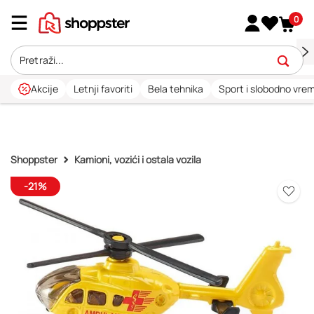
0
Akcije
Letnji favoriti
Bela tehnika
Sport i slobodno vre
Shoppster
Kamioni, vozići i ostala vozila
-21%