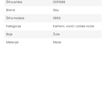
Šifra artikla
0031688
Brend
Siku
Šifra modela
0856
Kategorija
Kamioni, vozići i ostala vozila
Boja
Žuta
Materijal
Metal