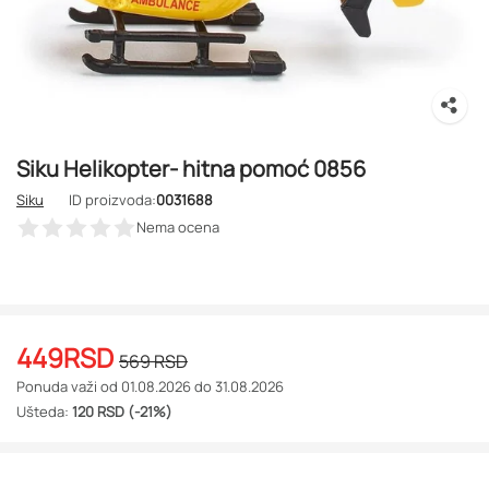
Siku Helikopter- hitna pomoć 0856
Siku
ID proizvoda:
0031688
Nema ocena
449
RSD
569
RSD
Ponuda važi od 01.08.2026 do 31.08.2026
Ušteda:
120 RSD (-21%)