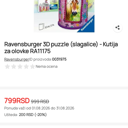
Ravensburger 3D puzzle (slagalice) - Kutija
za olovke RA11175
Ravensburger
ID proizvoda:
0031975
Nema ocena
799
RSD
999
RSD
Ponuda važi od 01.08.2026 do 31.08.2026
Ušteda:
200 RSD (-20%)