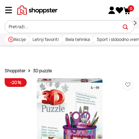
0
Akcije
Letnji favoriti
Bela tehnika
Sport i slobodno vre
Shoppster
3D puzzle
-20%