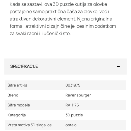
Kada se sastavi, ova 3D puzzle kutija za olovke
postaje ne samo praktična čaša za olovke, već i
atraktivan dekorativni element. Njena originalna
forma i atraktivni dizajn čine je idealnim dodatkom
za svaki radni ili učenički sto.
SPECIFIKACIJE
Šifra artikla
0031975
Brend
Ravensburger
Šifra modela
RA11175
Kategorija
3D puzzle
Vrsta motiva 3D slagalice
ostalo