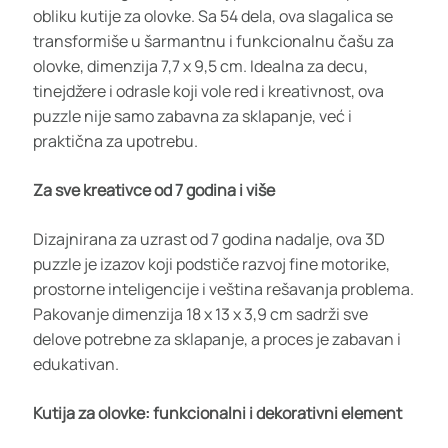
obliku kutije za olovke. Sa 54 dela, ova slagalica se
transformiše u šarmantnu i funkcionalnu čašu za
olovke, dimenzija 7,7 x 9,5 cm. Idealna za decu,
tinejdžere i odrasle koji vole red i kreativnost, ova
puzzle nije samo zabavna za sklapanje, već i
praktična za upotrebu.
Za sve kreativce od 7 godina i više
Dizajnirana za uzrast od 7 godina nadalje, ova 3D
puzzle je izazov koji podstiče razvoj fine motorike,
prostorne inteligencije i veština rešavanja problema.
Pakovanje dimenzija 18 x 13 x 3,9 cm sadrži sve
delove potrebne za sklapanje, a proces je zabavan i
edukativan.
Kutija za olovke: funkcionalni i dekorativni element