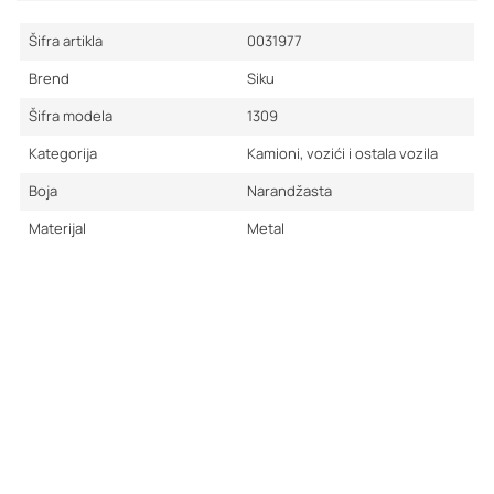
Šifra artikla
0031977
Brend
Siku
Šifra modela
1309
Kategorija
Kamioni, vozići i ostala vozila
Boja
Narandžasta
Materijal
Metal