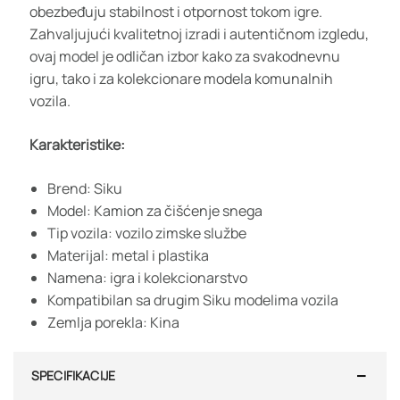
obezbeđuju stabilnost i otpornost tokom igre.
Zahvaljujući kvalitetnoj izradi i autentičnom izgledu,
ovaj model je odličan izbor kako za svakodnevnu
igru, tako i za kolekcionare modela komunalnih
vozila.
Karakteristike:
Brend: Siku
Model: Kamion za čišćenje snega
Tip vozila: vozilo zimske službe
Materijal: metal i plastika
Namena: igra i kolekcionarstvo
Kompatibilan sa drugim Siku modelima vozila
Zemlja porekla: Kina
SPECIFIKACIJE