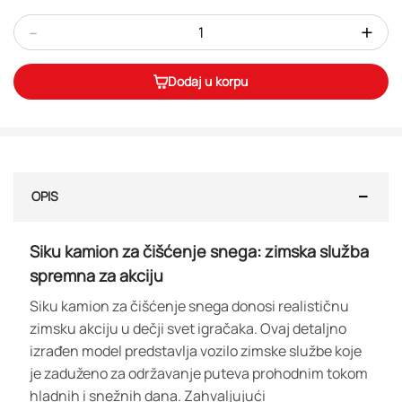
-
+
Dodaj u korpu
OPIS
Siku kamion za čišćenje snega: zimska služba
spremna za akciju
Siku kamion za čišćenje snega donosi realističnu
zimsku akciju u dečji svet igračaka. Ovaj detaljno
izrađen model predstavlja vozilo zimske službe koje
je zaduženo za održavanje puteva prohodnim tokom
hladnih i snežnih dana. Zahvaljujući