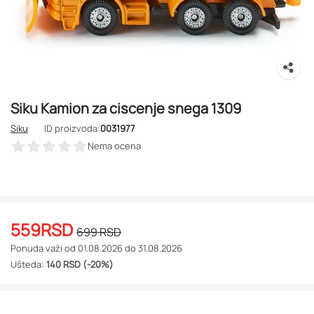
Siku Kamion za ciscenje snega 1309
Siku
ID proizvoda:
0031977
Nema ocena
559
RSD
699
RSD
Ponuda važi od 01.08.2026 do 31.08.2026
Ušteda:
140 RSD (-20%)