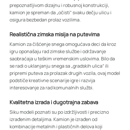
prepoznatljivom dizajnu i robusnoj konstrukciji,
kamion je spreman da „očisti“ svaku dečju ulicu i
osigura bezbedan prolaz vozilima.
Realistična zimska misija na putevima
Kamion za čišćenje snega omogućava deci da kroz
igru oponašaju rad zimske službe i održavanje
saobraćaja u teškim vremenskim uslovima. Bilo da
se radi o uklanjanju snega sa „gradskih ulica“ ili
pripremi puteva za prolazak drugih vozila, ovaj model
podstiče kreativne scenarije igre i razvija
interesovanje za rad komunalnih službi.
Kvalitetna izrada i dugotrajna zabava
Siku modeli poznati su po izdržljivosti i precizno
izrađenim detaljima. Kamion je izrađen od
kombinacije metalnih i plastičnih delova koji