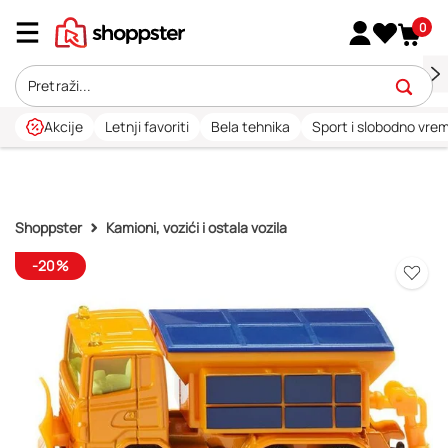
0
Akcije
Letnji favoriti
Bela tehnika
Sport i slobodno vre
Shoppster
Kamioni, vozići i ostala vozila
-20%