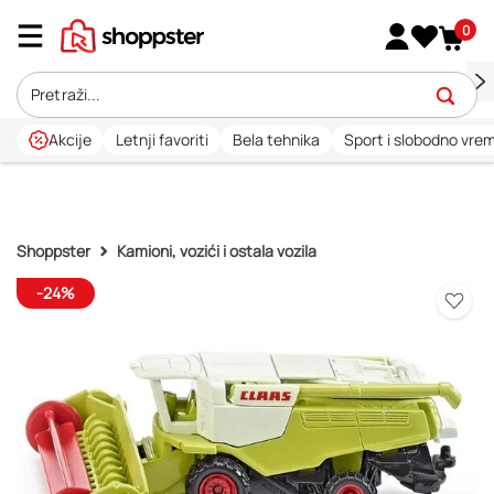
0
Akcije
Letnji favoriti
Bela tehnika
Sport i slobodno vre
Shoppster
Kamioni, vozići i ostala vozila
-24%