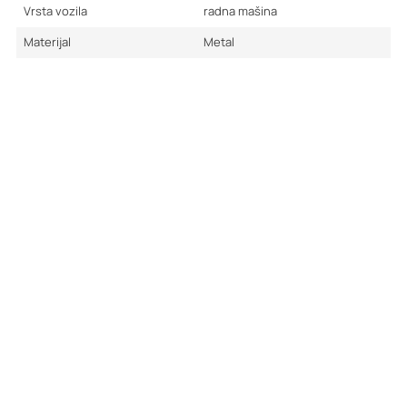
Vrsta vozila
radna mašina
Materijal
Metal