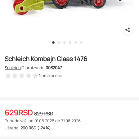
Schleich Kombajn Claas 1476
Schleich
ID proizvoda:
0032047
Nema ocena
629
RSD
829
RSD
Ponuda važi od 01.08.2026 do 31.08.2026
Ušteda:
200 RSD (-24%)