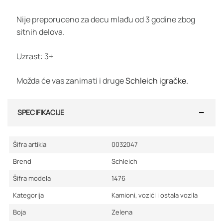
Nije preporuceno za decu mlađu od 3 godine zbog
sitnih delova.
Uzrast: 3+
Možda će vas zanimati i druge
Schleich igračke.
SPECIFIKACIJE
Šifra artikla
0032047
Brend
Schleich
Šifra modela
1476
Kategorija
Kamioni, vozići i ostala vozila
Boja
Zelena