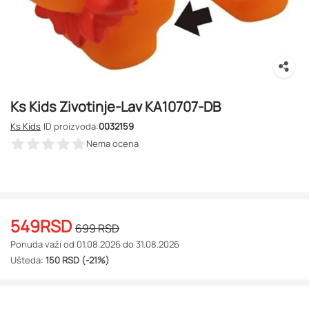
Ks Kids Zivotinje-Lav KA10707-DB
Ks Kids
ID proizvoda:
0032159
Nema ocena
549
RSD
699
RSD
Ponuda važi od 01.08.2026 do 31.08.2026
Ušteda:
150 RSD (-21%)