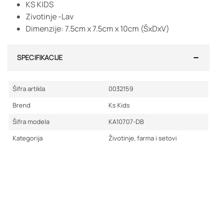
KS KIDS
Zivotinje -Lav
Dimenzije: 7.5cm x 7.5cm x 10cm (ŠxDxV)
SPECIFIKACIJE
Šifra artikla
0032159
Brend
Ks Kids
Šifra modela
KA10707-DB
Kategorija
Životinje, farma i setovi