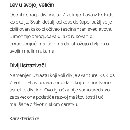
Lav u svojoj veličini
Osetite snagu divljine uz Zivotinje-Lava iz Ks Kids
kolekcije. Svaki detalj, od kose do šape, pažljivo je
oblikovan kako bi oživeo fascinantan svet lavova.
Dimenzije omogućavaju lako rukovanje,
omogućujući mališanima da istražuju divljinu u
svojim malim rukama.
Divlji istrazivači
Namenjen uzrastu koji voli divlje avanture, Ks Kids
Zivotinje-Lav poziva decu da otkriju tajanstvene
aspekte divljine. Ova igračka nije samo sredstvo
zabave; ona podstiče razvoj maštovitosti i uči
mališane o životinjskom carstvu.
Karakteristike