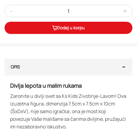
-
+
Dodaj u korpu
OPIS
Divlja lepota u malim rukama
Zaronite u divlji svet sa Ks Kids Zivotinje-Lavom! Ova
izuzetna figura, dimenzija 7.5cm x 7.5cm x 10cm
(ŠxDxV), nije samo igračka; ona je most koji
povezuje Vaše mališane sa čarima divljine, pružajući
im nezaboravno iskustvo.