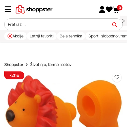
0
Akcije
Letnji favoriti
Bela tehnika
Sport i slobodno vre
Shoppster
Životinje, farma i setovi
-21%