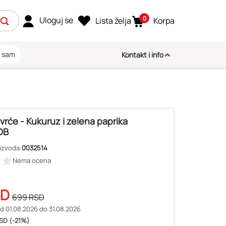
0
Uloguj se
Lista želja
Korpa
i sam
Kontakt i info
vrće - Kukuruz i zelena paprika
DB
izvoda:
0032514
Nema ocena
SD
699
RSD
d 01.08.2026 do 31.08.2026
SD (-21%)