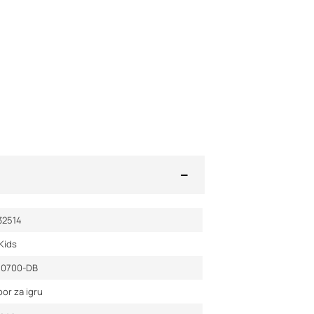
32514
Kids
10700-DB
bor za igru