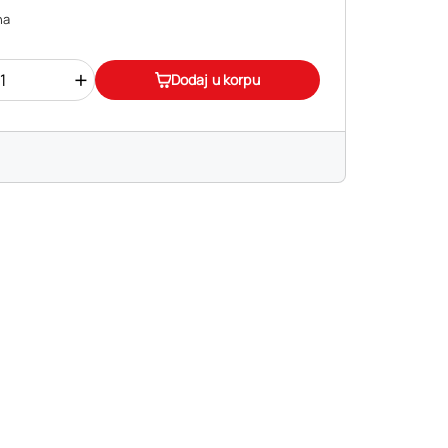
na
+
Dodaj u korpu