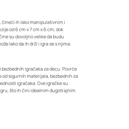
 čineći ih lako manipulativnim i
zije od 6 cm x 7 cm x 6 cm, dok
čine su dovoljno velike da budu
ože lako da ih drži i igra se s njima.
h i bezbednih igračaka za decu. Povrće
je od sigurnih materijala, bezbednih za
zbednosti igračaka. Ove igračke su
 igru, što ih čini idealnim dugotrajnim