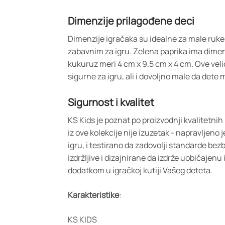
Dimenzije prilagođene deci
Dimenzije igračaka su idealne za male ruke,
zabavnim za igru. Zelena paprika ima dimen
kukuruz meri 4 cm x 9.5 cm x 4 cm. Ove veli
sigurne za igru, ali i dovoljno male da dete m
Sigurnost i kvalitet
KS Kids je poznat po proizvodnji kvalitetni
iz ove kolekcije nije izuzetak - napravljeno 
igru, i testirano da zadovolji standarde be
izdržljive i dizajnirane da izdrže uobičajenu
dodatkom u igračkoj kutiji Vašeg deteta.
Karakteristike
:
KS KIDS