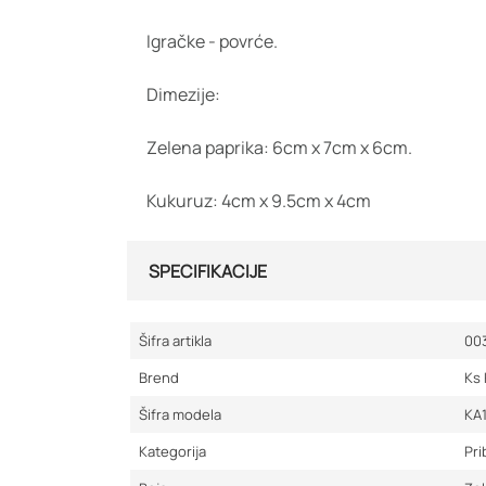
Igračke - povrće.
Dimezije:
Zelena paprika: 6cm x 7cm x 6cm.
Kukuruz: 4cm x 9.5cm x 4cm
SPECIFIKACIJE
Šifra artikla
00
Brend
Ks 
Šifra modela
KA
Kategorija
Pri