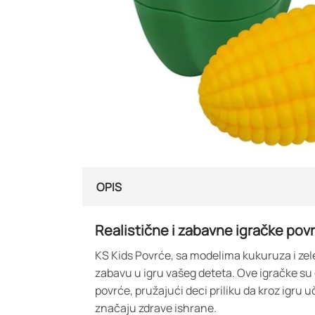
OPIS
Realistične i zabavne igračke pov
KS Kids Povrće, sa modelima kukuruza i zel
zabavu u igru vašeg deteta. Ove igračke su 
povrće, pružajući deci priliku da kroz igru u
značaju zdrave ishrane.