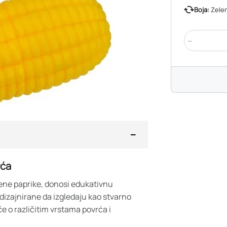
Boja:
Zele
-
rća
ene paprike, donosi edukativnu
dizajnirane da izgledaju kao stvarno
če o različitim vrstama povrća i