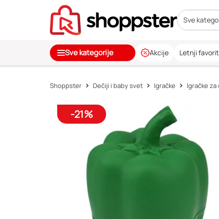
Sve kategor
Sve kategorije
Akcije
Letnji favorit
Shoppster
Dečiji i baby svet
Igračke
Igračke za
-21%