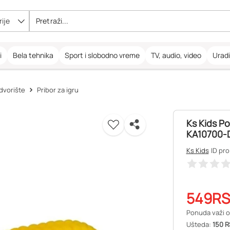
ije
i
Bela tehnika
Sport i slobodno vreme
TV, audio, video
Urad
 dvorište
Pribor za igru
Ks Kids Po
KA10700-
Ks Kids
ID pro
549
R
Ponuda važi o
Ušteda:
150 R