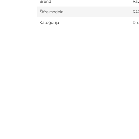
Brend
Ra
Šifra modela
RA
Kategorija
Dru