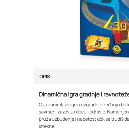
OPIS
Dinamična igra gradnje i ravnotež
Ova zanimljiva igra o izgradnji i ređanju b
savršen izazov za decu i odrasle. Namenjena
pruža uzbuđenje i napetost dok se trudiš d
istekne.