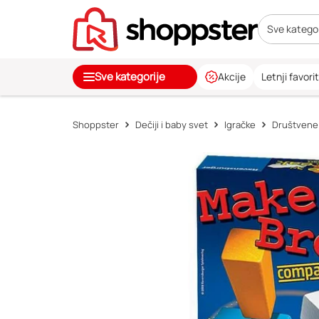
Sve kategor
Sve kategorije
Akcije
Letnji favorit
Shoppster
Dečiji i baby svet
Igračke
Društvene 