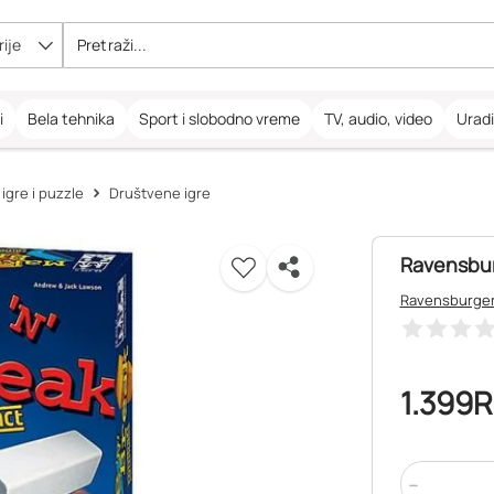
ije
i
Bela tehnika
Sport i slobodno vreme
TV, audio, video
Urad
igre i puzzle
Društvene igre
Ravensbur
Ravensburge
1.399
R
-