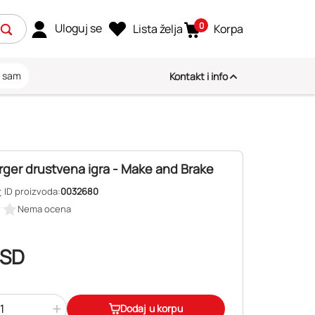
0
Uloguj se
Lista želja
Korpa
i sam
Kontakt i info
ger drustvena igra - Make and Brake
r
ID proizvoda:
0032680
Nema ocena
SD
+
Dodaj u korpu