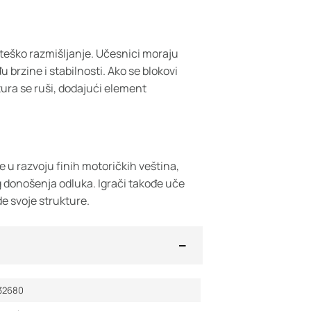
rateško razmišljanje. Učesnici moraju
u brzine i stabilnosti. Ako se blokovi
tura se ruši, dodajući element
u razvoju finih motoričkih veština,
g donošenja odluka. Igrači takođe uče
de svoje strukture.
32680