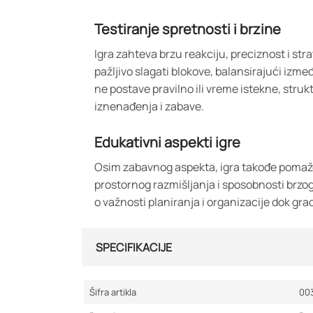
Testiranje spretnosti i brzine
Igra zahteva brzu reakciju, preciznost i st
pažljivo slagati blokove, balansirajući izmeđ
ne postave pravilno ili vreme istekne, struk
iznenađenja i zabave.
Edukativni aspekti igre
Osim zabavnog aspekta, igra takođe pomaže 
prostornog razmišljanja i sposobnosti brzo
o važnosti planiranja i organizacije dok gra
SPECIFIKACIJE
Šifra artikla
00