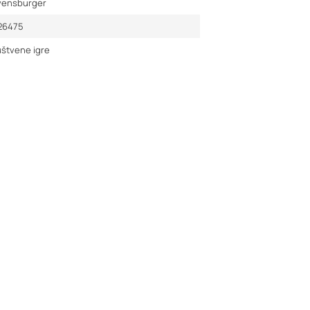
vensburger
26475
štvene igre