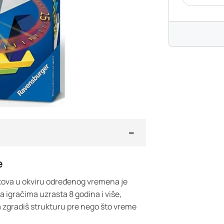
e
lokova u okviru određenog vremena je
 igračima uzrasta 8 godina i više,
a zgradiš strukturu pre nego što vreme