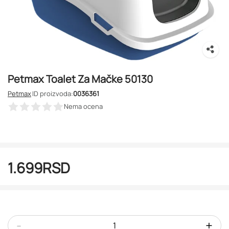
Petmax Toalet Za Mačke 50130
Petmax
ID proizvoda:
0036361
Nema ocena
1.699
RSD
-
+