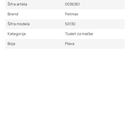
Šifra artikla
0036361
Brend
Petmax
Šifra modela
50130
Kategorija
Toalet za mačke
Boja
Plava