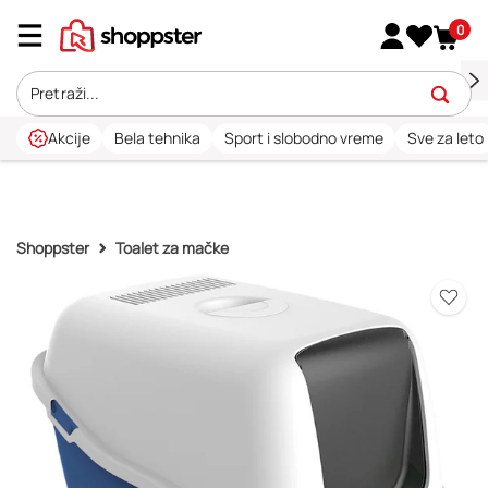
0
Akcije
Bela tehnika
Sport i slobodno vreme
Sve za leto
Shoppster
Toalet za mačke