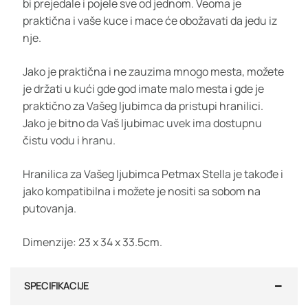
bi prejedale i pojele sve od jednom. Veoma je
praktična i vaše kuce i mace će obožavati da jedu iz
nje.
Jako je praktična i ne zauzima mnogo mesta, možete
je držati u kući gde god imate malo mesta i gde je
praktično za Vašeg ljubimca da pristupi hranilici.
Jako je bitno da Vaš ljubimac uvek ima dostupnu
čistu vodu i hranu.
Hranilica za Vašeg ljubimca Petmax Stella je takođe i
jako kompatibilna i možete je nositi sa sobom na
putovanja.
Dimenzije: 23 x 34 x 33.5cm.
SPECIFIKACIJE