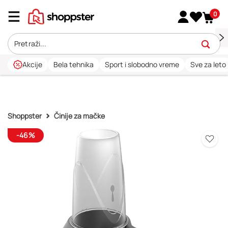
0
Akcije
Bela tehnika
Sport i slobodno vreme
Sve za leto
Shoppster
Činije za mačke
-46%