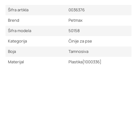
Šifra artikla
0036376
Brend
Petmax
Šifra modela
50158
Kategorija
Činije za pse
Boja
Tamnosiva
Materijal
Plastika[1000336]