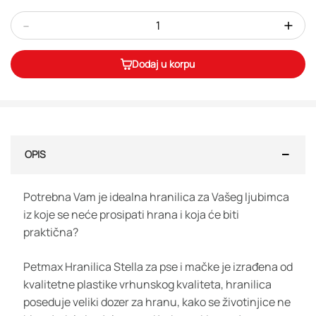
-
+
Dodaj u korpu
OPIS
Potrebna Vam je idealna hranilica za Vašeg ljubimca
iz koje se neće prosipati hrana i koja će biti
praktična?
Petmax Hranilica Stella za pse i mačke je izrađena od
kvalitetne plastike vrhunskog kvaliteta, hranilica
poseduje veliki dozer za hranu, kako se životinjice ne