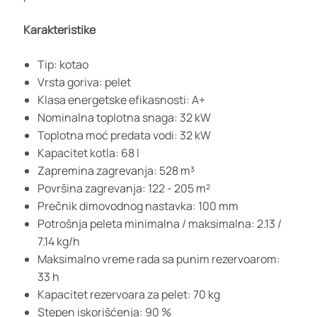
Karakteristike
Tip: kotao
Vrsta goriva: pelet
Klasa energetske efikasnosti: A+
Nominalna toplotna snaga: 32 kW
Toplotna moć predata vodi: 32 kW
Kapacitet kotla: 68 l
Zapremina zagrevanja: 528 m³
Površina zagrevanja: 122 - 205 m²
Prečnik dimovodnog nastavka: 100 mm
Potrošnja peleta minimalna / maksimalna: 2.13 /
7.14 kg/h
Maksimalno vreme rada sa punim rezervoarom:
33 h
Kapacitet rezervoara za pelet: 70 kg
Stepen iskorišćenja: 90 %