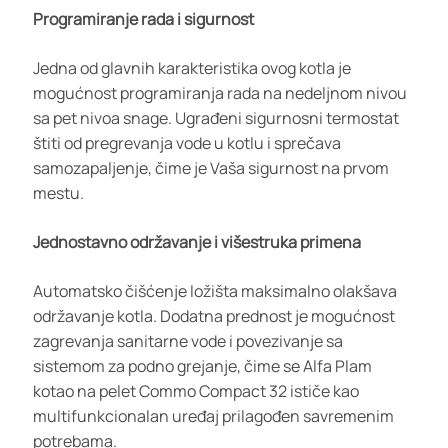
Programiranje rada i sigurnost
Jedna od glavnih karakteristika ovog kotla je
mogućnost programiranja rada na nedeljnom nivou
sa pet nivoa snage. Ugrađeni sigurnosni termostat
štiti od pregrevanja vode u kotlu i sprečava
samozapaljenje, čime je Vaša sigurnost na prvom
mestu.
Jednostavno održavanje i višestruka primena
Automatsko čišćenje ložišta maksimalno olakšava
održavanje kotla. Dodatna prednost je mogućnost
zagrevanja sanitarne vode i povezivanje sa
sistemom za podno grejanje, čime se Alfa Plam
kotao na pelet Commo Compact 32 ističe kao
multifunkcionalan uređaj prilagođen savremenim
potrebama.