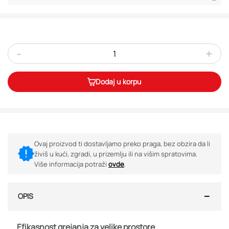
-
+
Dodaj u korpu
Ovaj proizvod ti dostavljamo preko praga, bez obzira da li
živiš u kući, zgradi, u prizemlju ili na višim spratovima.
Više informacija potraži
ovde
.
OPIS
Efikasnost grejanja za velike prostore