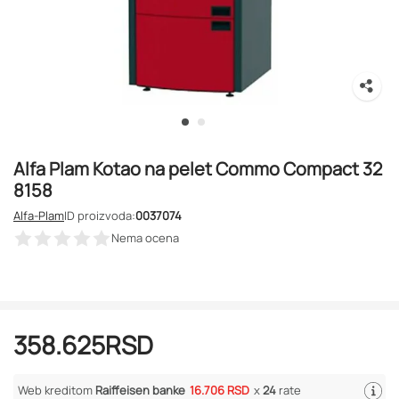
Alfa Plam Kotao na pelet Commo Compact 32
8158
Alfa-Plam
ID proizvoda:
0037074
Nema ocena
358.625
RSD
Web kreditom
Raiffeisen banke
16.706 RSD
x
24
rate