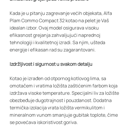
Kada je u pitanju zagrevanje većih objekata, Alfa
Plam Commo Compact 32 kotao na pelet je Vaš
idealan izbor. Ovaj model osigurava visoku
efikasnost grejanja zahvaljujući naprednoj
tehnologiji i kvalitetnoj izradi. Sa njim, ušteda
energije i efikasan rad su zagarantovani.
Izdržljivost i sigurnost u svakom detalju
Kotao je izrađen od otpornog kotlovog lima, sa
omotačem i vratima ložišta zaštićenim farbom koja
izdržava visoke temperature. Specijalni liv za ložište
obezbeđuje dugotrajnost i pouzdanost. Dodatna
termička izolacija vrata ložišta vermikulitom i
mineralnom vunom smanjuje gubitak toplote, čime
se povećava iskoristivost goriva.