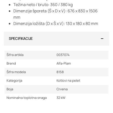
Težina neto / bruto: 360 / 380 kg
Dimenzije šporeta (Š x D x V): 676 x 830 x 1506
mm
Dimenzija ložišta (D x Š x V): 130 x 180 x 80 mm
SPECIFIKACIJE
Šifra artikla
0037074
Brend
Alfa-Plam
Šifra modela
8158
Kategorija
Kotlovi na pelet
Boja
Crvena
Nominalna toplotna snaga
32
kW