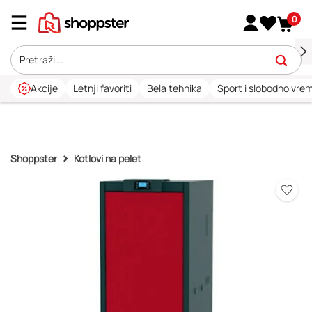
0
Akcije
Letnji favoriti
Bela tehnika
Sport i slobodno vre
Shoppster
Kotlovi na pelet