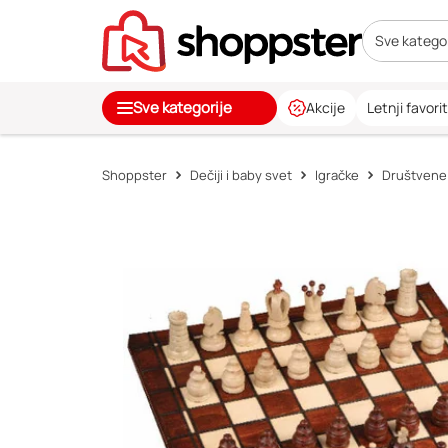
Sve kategor
Sve kategorije
Akcije
Letnji favorit
Shoppster
Dečiji i baby svet
Igračke
Društvene 