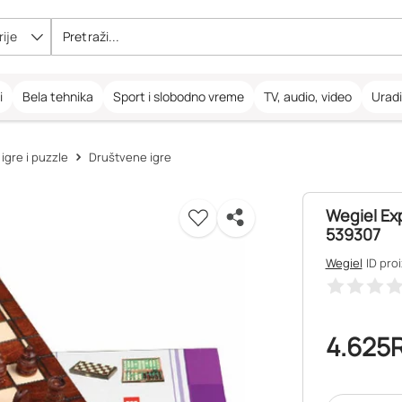
ije
i
Bela tehnika
Sport i slobodno vreme
TV, audio, video
Urad
igre i puzzle
Društvene igre
Wegiel Exp
539307
Wegiel
ID pro
4.625