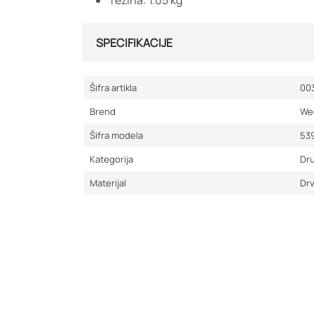
Težina: 1.05 kg
SPECIFIKACIJE
Šifra artikla
00
Brend
We
Šifra modela
53
Kategorija
Dru
Materijal
Dr