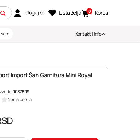
0
Uloguj se
Lista želja
Korpa
i sam
Kontakt i info
ort Import Šah Garnitura Mini Royal
izvoda:
0037609
Nema ocena
RSD