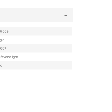
37609
giel
9307
štvene igre
vo