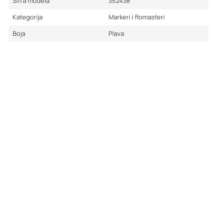
Šifra modela
352438
Kategorija
Markeri i flomasteri
Boja
Plava