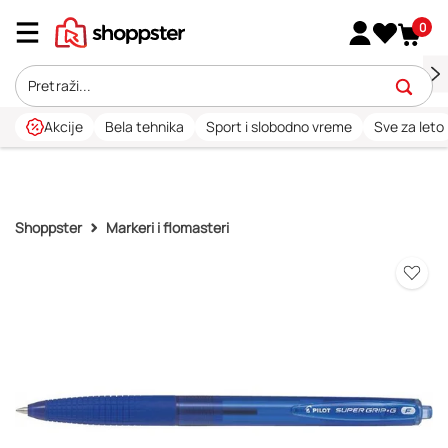
0
Akcije
Bela tehnika
Sport i slobodno vreme
Sve za leto
Shoppster
Markeri i flomasteri