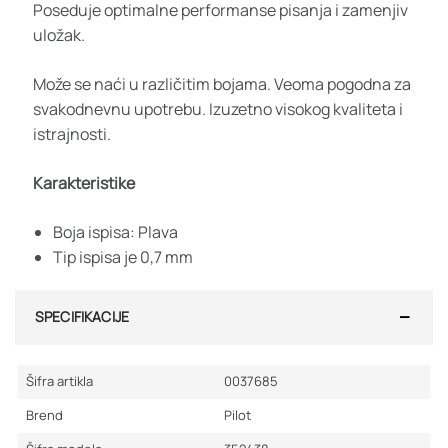
Poseduje optimalne performanse pisanja i zamenjiv
uložak.
Može se naći u različitim bojama. Veoma pogodna za
svakodnevnu upotrebu. Izuzetno visokog kvaliteta i
istrajnosti.
Karakteristike
Boja ispisa: Plava
Tip ispisa je 0,7 mm
SPECIFIKACIJE
Šifra artikla
0037685
Brend
Pilot