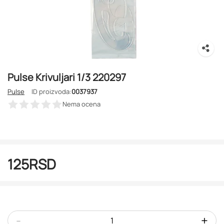
Pulse Krivuljari 1/3 220297
Pulse
ID proizvoda:
0037937
Nema ocena
125
RSD
-
+