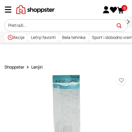
0
Akcije
Letnji favoriti
Bela tehnika
Sport i slobodno vre
Shoppster
Lenjiri