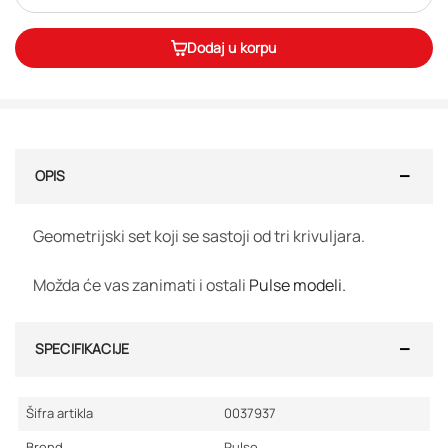
Dodaj u korpu
OPIS
Geometrijski set koji se sastoji od tri krivuljara.
Možda će vas zanimati i ostali
Pulse modeli.
SPECIFIKACIJE
Šifra artikla
0037937
Brend
Pulse