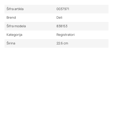
Šifra artikla
0037971
Brend
Deli
Šifra modela
838153
Kategorija
Registratori
Širina
22.6
cm