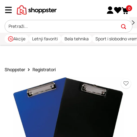
0
Akcije
Letnji favoriti
Bela tehnika
Sport i slobodno vre
Shoppster
Registratori