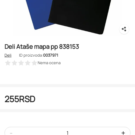
Deli Ataše mapa pp 838153
Deli
ID proizvoda:
0037971
Nema ocena
255
RSD
-
+