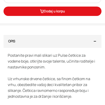
Dodaj u korpu
OPIS
Postanite pravi mali slikari uz Pulse četkice za
vodene boje, otkrijte svoje talente, učinite roditelje i
nastavnike ponosnim.
Uz vrhunske drvene četkice, sa finom četkom na
vrhu, obezbedite vašoj deci kvalitetan pribor za
slikanje. Četkica ravnomerno raspoređuje boju i
jednostavna je za držanje i korišćenje.