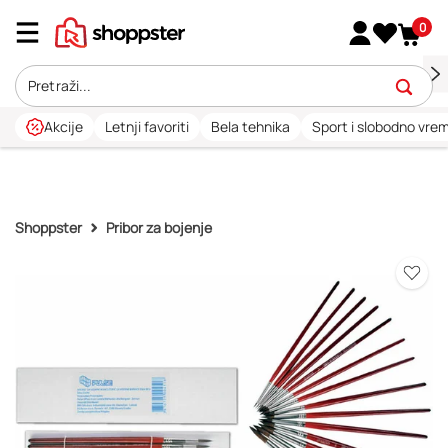
0
Akcije
Letnji favoriti
Bela tehnika
Sport i slobodno vre
Shoppster
Pribor za bojenje