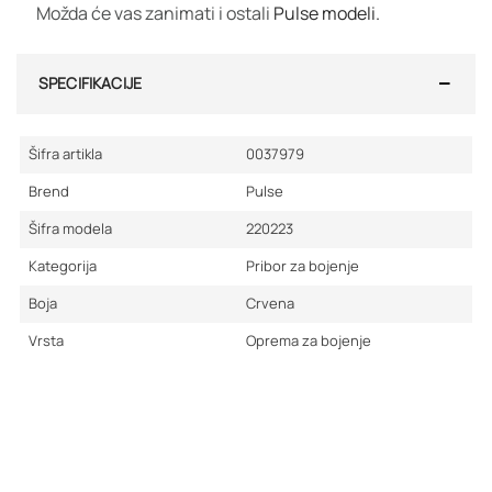
Možda će vas zanimati i ostali
Pulse modeli.
SPECIFIKACIJE
Šifra artikla
0037979
Brend
Pulse
Šifra modela
220223
Kategorija
Pribor za bojenje
Boja
Crvena
Vrsta
Oprema za bojenje