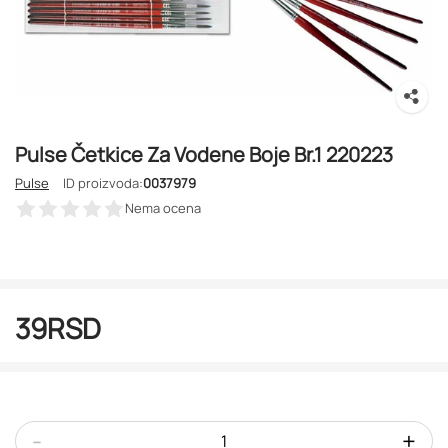
Pulse Četkice Za Vodene Boje Br.1 220223
Pulse
ID proizvoda:
0037979
Nema ocena
39
RSD
-
+