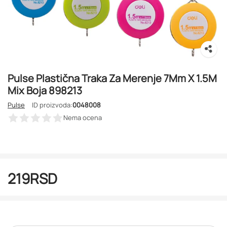
Pulse Plastična Traka Za Merenje 7Mm X 1.5M
Mix Boja 898213
Pulse
ID proizvoda:
0048008
Nema ocena
219
RSD