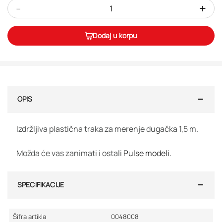
-
+
Dodaj u korpu
OPIS
Izdržljiva plastična traka za merenje dugačka 1,5 m.
Možda će vas zanimati i ostali
Pulse modeli.
SPECIFIKACIJE
Šifra artikla
0048008