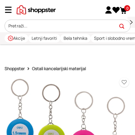
0
Akcije
Letnji favoriti
Bela tehnika
Sport i slobodno vre
Shoppster
Ostali kancelarijski materijal