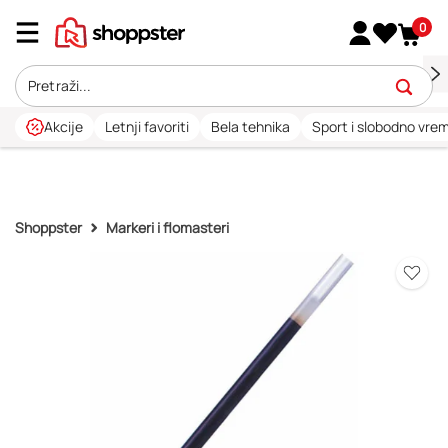
0
Akcije
Letnji favoriti
Bela tehnika
Sport i slobodno vre
Shoppster
Markeri i flomasteri