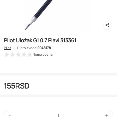
Pilot Uložak G1 0.7 Plavi 313361
Pilot
ID proizvoda:
0048178
Nema ocena
155
RSD
-
+