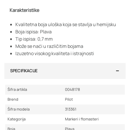
Karakteristike
Kvalitetna boja uloška koja se stavlja u hemijsku
Boja ispisa: Plava
Tip ispisa: 0,7 mm
Može se naći u različitim bojama
Izuzetno visokog kvaliteta i istrajnosti
SPECIFIKACIJE
Šifra artikla
0048178
Brend
Pilot
Šifra modela
313361
Kategorija
Markeri i flomasteri
Boja
Plava