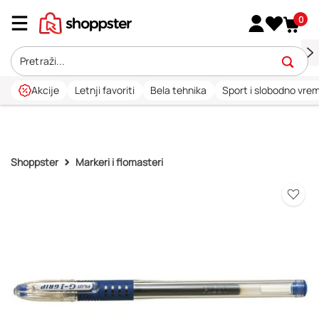
0
Akcije
Letnji favoriti
Bela tehnika
Sport i slobodno vre
Shoppster
Markeri i flomasteri