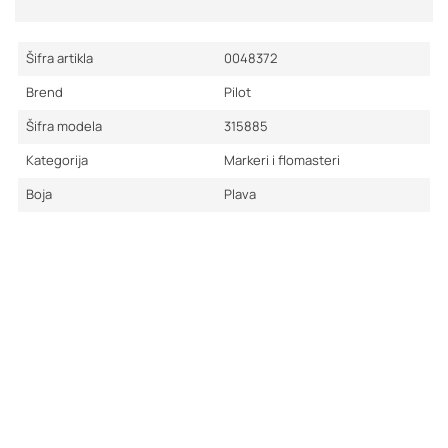
Šifra artikla
0048372
Brend
Pilot
Šifra modela
315885
Kategorija
Markeri i flomasteri
Boja
Plava