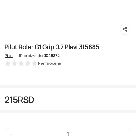
Pilot Roler G1 Grip 0.7 Plavi 315885
Pilot
ID proizvoda:
0048372
Nema ocena
215
RSD
-
+