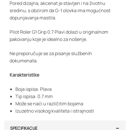
Pored dizajna, akcenat je stavljen i na životnu
sredinu, s obzirom da G-1 olovka ima mogućnost
dopunjavanja mastila.
Pilot Roler G1 Grip 0.7 Plavi dolazi u originalnom
pakovanju koje je idealno za nošenje.
Ne preporučuje se za pisanje službenih
dokumenata.
Karakteristike
Boja ispisa: Plava
Tip ispisa: 0.7 mm
Može se naći u različitim bojama
Izuzetno visokog kvaliteta i istrajnosti
SPECIFIKACIJE