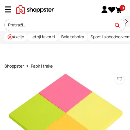
0
Akcije
Letnji favoriti
Bela tehnika
Sport i slobodno vre
Shoppster
Papir i trake