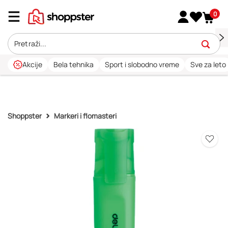
0
Akcije
Bela tehnika
Sport i slobodno vreme
Sve za leto
Shoppster
Markeri i flomasteri