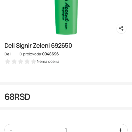
Deli Signir Zeleni 692650
Deli
ID proizvoda:
0048696
Nema ocena
68
RSD
-
+