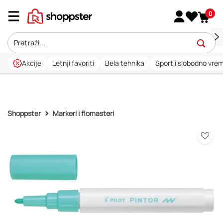
0
Akcije
Letnji favoriti
Bela tehnika
Sport i slobodno vre
Shoppster
Markeri i flomasteri