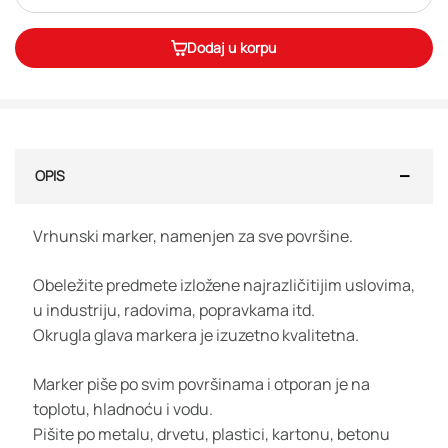
Dodaj u korpu
OPIS
Vrhunski marker, namenjen za sve površine.
Obeležite predmete izložene najrazličitijim uslovima,
u industriju, radovima, popravkama itd.
Okrugla glava markera je izuzetno kvalitetna.
Marker piše po svim površinama i otporan je na
toplotu, hladnoću i vodu.
Pišite po metalu, drvetu, plastici, kartonu, betonu