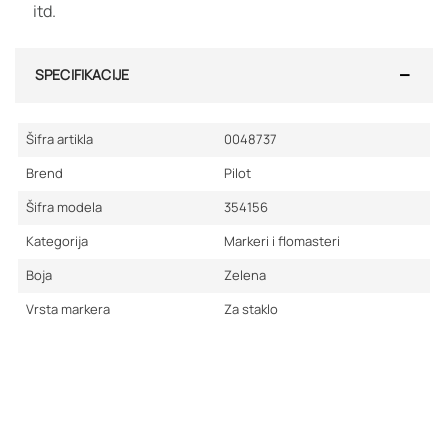
itd.
SPECIFIKACIJE
Šifra artikla
0048737
Brend
Pilot
Šifra modela
354156
Kategorija
Markeri i flomasteri
Boja
Zelena
Vrsta markera
Za staklo