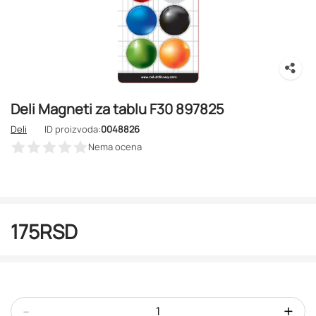
Deli Magneti za tablu F30 897825
Deli
ID proizvoda:
0048826
Nema ocena
175
RSD
-
+