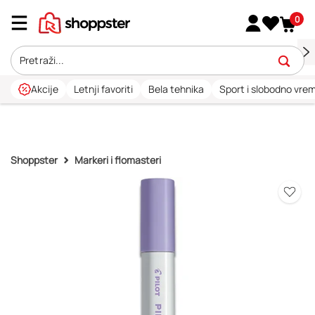
0
Akcije
Letnji favoriti
Bela tehnika
Sport i slobodno vre
Shoppster
Markeri i flomasteri