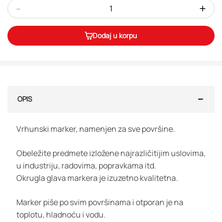
-
+
Dodaj u korpu
OPIS
Vrhunski marker, namenjen za sve površine.
Obeležite predmete izložene najrazličitijim uslovima,
u industriju, radovima, popravkama itd.
Okrugla glava markera je izuzetno kvalitetna.
Marker piše po svim površinama i otporan je na
toplotu, hladnoću i vodu.