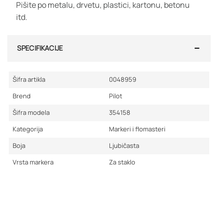
Pišite po metalu, drvetu, plastici, kartonu, betonu
itd.
SPECIFIKACIJE
Šifra artikla
0048959
Brend
Pilot
Šifra modela
354158
Kategorija
Markeri i flomasteri
Boja
Ljubičasta
Vrsta markera
Za staklo