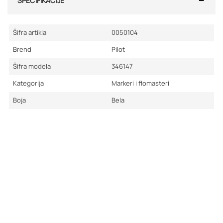
SPECIFIKACIJE
Šifra artikla
0050104
Brend
Pilot
Šifra modela
346147
Kategorija
Markeri i flomasteri
Boja
Bela