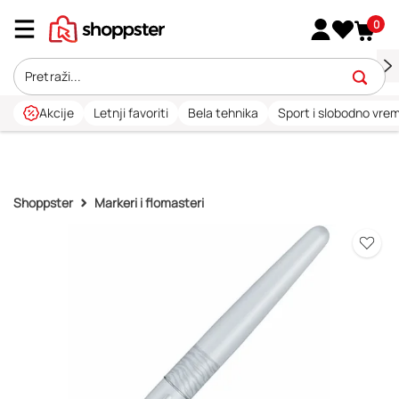
0
Akcije
Letnji favoriti
Bela tehnika
Sport i slobodno vre
Shoppster
Markeri i flomasteri