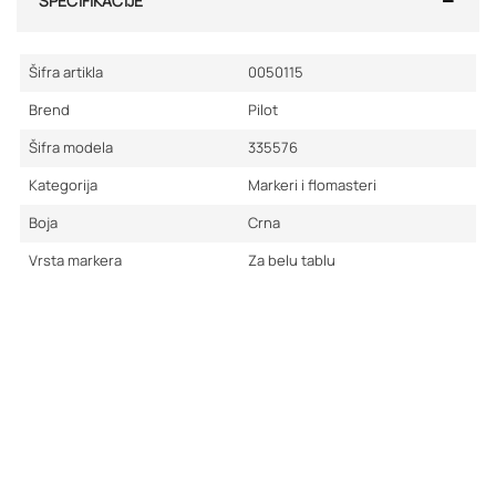
SPECIFIKACIJE
Šifra artikla
0050115
Brend
Pilot
Šifra modela
335576
Kategorija
Markeri i flomasteri
Boja
Crna
Vrsta markera
Za belu tablu