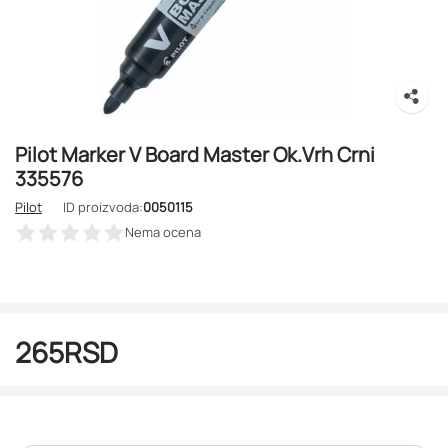
Pilot Marker V Board Master Ok.Vrh Crni
335576
Pilot
ID proizvoda:
0050115
Nema ocena
265
RSD