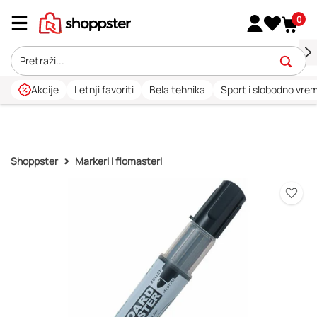
0
Akcije
Letnji favoriti
Bela tehnika
Sport i slobodno vre
Shoppster
Markeri i flomasteri