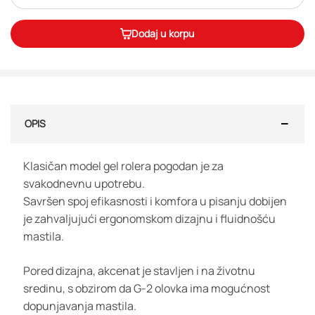
Dodaj u korpu
OPIS
Klasičan model gel rolera pogodan je za
svakodnevnu upotrebu.
Savršen spoj efikasnosti i komfora u pisanju dobijen
je zahvaljujući ergonomskom dizajnu i fluidnošću
mastila.
Pored dizajna, akcenat je stavljen i na životnu
sredinu, s obzirom da G-2 olovka ima mogućnost
dopunjavanja mastila.