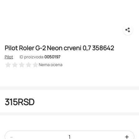
Pilot Roler G-2 Neon crveni 0,7 358642
Pilot
ID proizvoda:
0050197
Nema ocena
315
RSD
-
+