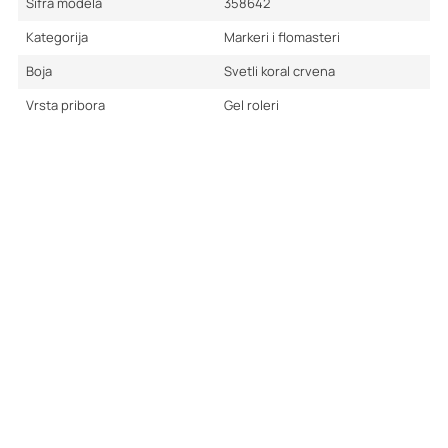
Šifra modela
358642
Kategorija
Markeri i flomasteri
Boja
Svetli koral crvena
Vrsta pribora
Gel roleri