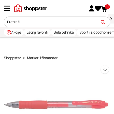
0
Akcije
Letnji favoriti
Bela tehnika
Sport i slobodno vre
Shoppster
Markeri i flomasteri