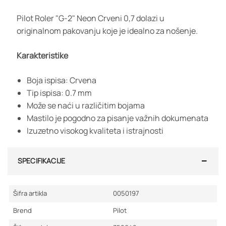
Pilot Roler "G-2" Neon Crveni 0,7 dolazi u
originalnom pakovanju koje je idealno za nošenje.
Karakteristike
Boja ispisa: Crvena
Tip ispisa: 0.7 mm
Može se naći u različitim bojama
Mastilo je pogodno za pisanje važnih dokumenata
Izuzetno visokog kvaliteta i istrajnosti
SPECIFIKACIJE
Šifra artikla
0050197
Brend
Pilot