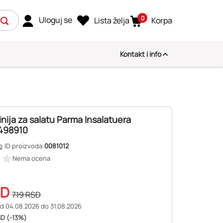
0
Uloguj se
Lista želja
Korpa
Kontakt i info
inija za salatu Parma Insalatuera
498910
o
ID proizvoda:
0081012
Nema ocena
SD
719
RSD
d 04.08.2026 do 31.08.2026
D (-13%)