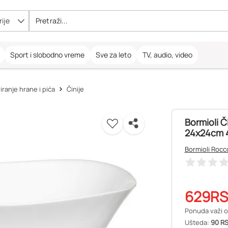
ije
Sport i slobodno vreme
Sve za leto
TV, audio, video
ranje hrane i pića
Činije
Bormioli Č
24x24cm 
Bormioli Rocc
629
R
Ponuda važi o
Ušteda:
90 RS