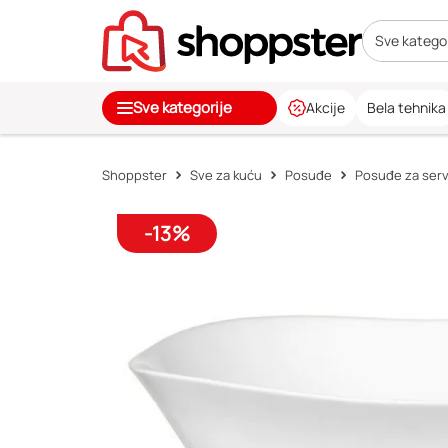
Sve kategor
Sve kategorije
Akcije
Bela tehnika
Shoppster
Sve za kuću
Posuđe
Posuđe za servi
-13%