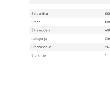
Šifra artikla
00
Brend
Bor
Šifra modela
49
Kategorija
Čin
Prečnik činije
24
Broj činija
1