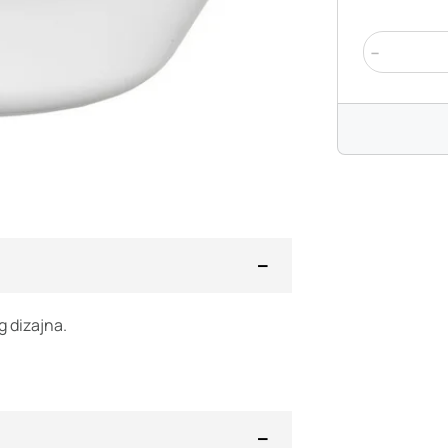
-
g dizajna.