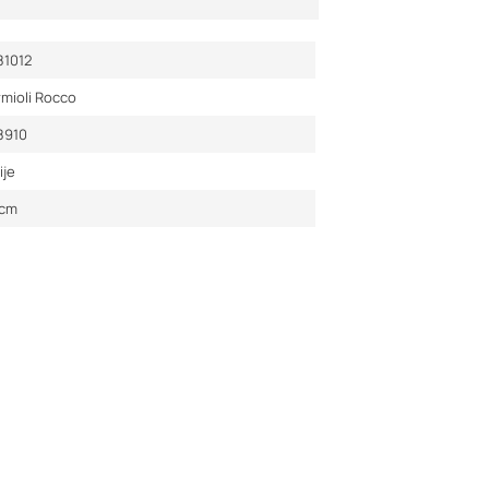
81012
mioli Rocco
8910
ije
cm