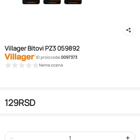
Villager Bitovi PZ3 059892
ID proizvoda:
0097373
Nema ocena
129
RSD
-
+