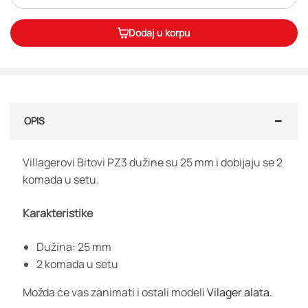
Dodaj u korpu
OPIS
Villagerovi Bitovi PZ3 dužine su 25 mm i dobijaju se 2
komada u setu.
Karakteristike
Dužina: 25 mm
2 komada u setu
Možda će vas zanimati i ostali modeli
Vilager alata.