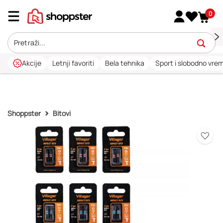
0
Akcije
Letnji favoriti
Bela tehnika
Sport i slobodno vre
Shoppster
Bitovi