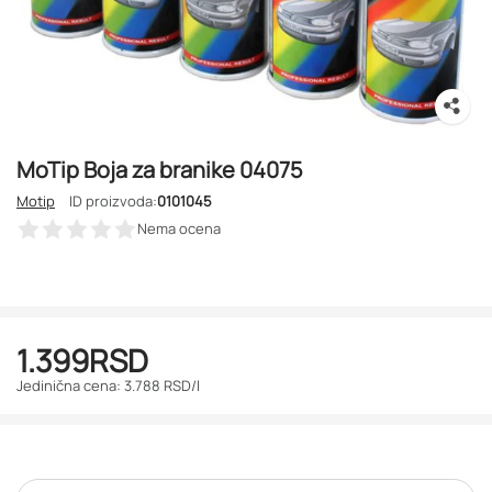
MoTip Boja za branike 04075
Motip
ID proizvoda:
0101045
Nema ocena
1.399
RSD
Jedinična cena: 3.788 RSD/l