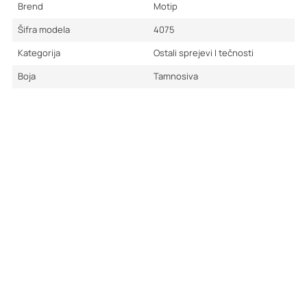
Brend
Motip
Šifra modela
4075
Kategorija
Ostali sprejevi I tečnosti
Boja
Tamnosiva