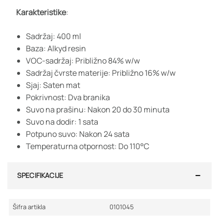
Karakteristike
:
Sadržaj: 400 ml
Baza: Alkyd resin
VOC-sadržaj: Približno 84% w/w
Sadržaj čvrste materije: Približno 16% w/w
Sjaj: Saten mat
Pokrivnost: Dva branika
Suvo na prašinu: Nakon 20 do 30 minuta
Suvo na dodir: 1 sata
Potpuno suvo: Nakon 24 sata
Temperaturna otpornost: Do 110°C
SPECIFIKACIJE
Šifra artikla
0101045