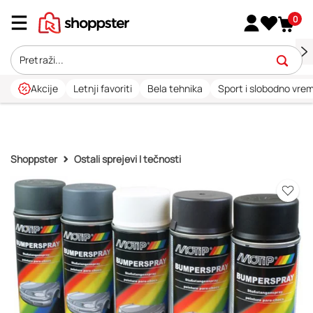
0
Akcije
Letnji favoriti
Bela tehnika
Sport i slobodno vre
Shoppster
Ostali sprejevi I tečnosti