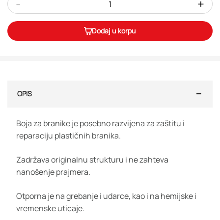
-
+
Dodaj u korpu
OPIS
Boja za branike je posebno razvijena za zaštitu i
reparaciju plastičnih branika.
Zadržava originalnu strukturu i ne zahteva
nanošenje prajmera.
Otporna je na grebanje i udarce, kao i na hemijske i
vremenske uticaje.