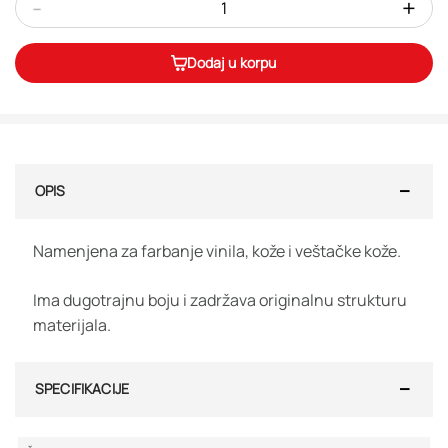
-
+
Dodaj u korpu
OPIS
Namenjena za farbanje vinila, kože i veštačke kože.
Ima dugotrajnu boju i zadržava originalnu strukturu
materijala.
SPECIFIKACIJE