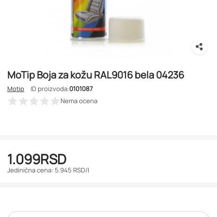
MoTip Boja za kožu RAL9016 bela 04236
Motip
ID proizvoda:
0101087
Nema ocena
1.099
RSD
Jedinična cena: 5.945 RSD/l