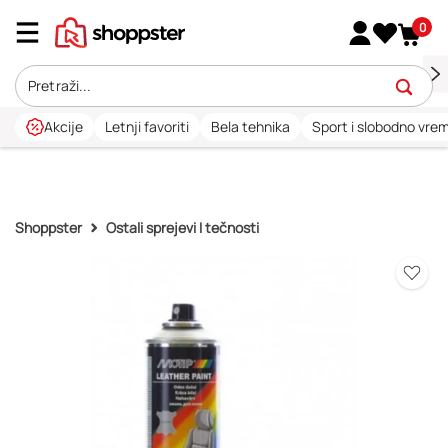
0
Akcije
Letnji favoriti
Bela tehnika
Sport i slobodno vre
Shoppster
Ostali sprejevi I tečnosti