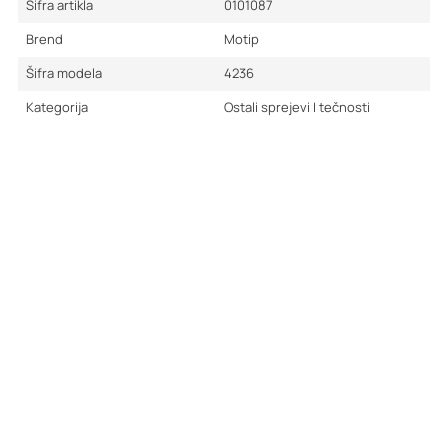
Šifra artikla
0101087
Brend
Motip
Šifra modela
4236
Kategorija
Ostali sprejevi I tečnosti