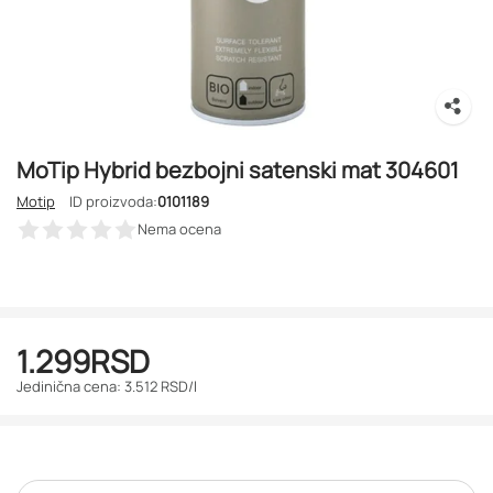
MoTip Hybrid bezbojni satenski mat 304601
Motip
ID proizvoda:
0101189
Nema ocena
1.299
RSD
Jedinična cena: 3.512 RSD/l