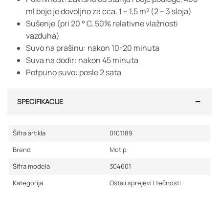
ml boje je dovoljno za cca. 1 – 1,5 m² (2 – 3 sloja)
Sušenje (pri 20 ° C, 50% relativne vlažnosti
vazduha)
Suvo na prašinu: nakon 10-20 minuta
Suva na dodir: nakon 45 minuta
Potpuno suvo: posle 2 sata
SPECIFIKACIJE
Šifra artikla
0101189
Brend
Motip
Šifra modela
304601
Kategorija
Ostali sprejevi I tečnosti