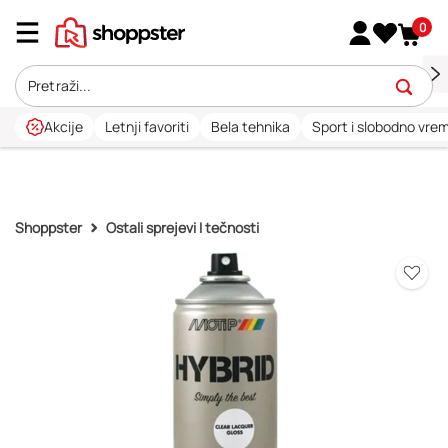
0
Akcije
Letnji favoriti
Bela tehnika
Sport i slobodno vre
Shoppster
Ostali sprejevi I tečnosti