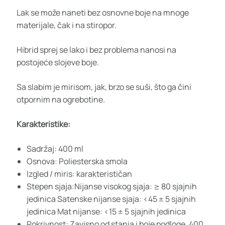
Lak se može naneti bez osnovne boje na mnoge
materijale, čak i na stiropor.
Hibrid sprej se lako i bez problema nanosi na
postojeće slojeve boje.
Sa slabim je mirisom, jak, brzo se suši, što ga čini
otpornim na ogrebotine.
Karakteristike:
Sadržaj: 400 ml
Osnova: Poliesterska smola
Izgled / miris: karakterističan
Stepen sjaja:Nijanse visokog sjaja: ≥ 80 sjajnih
jedinica Satenske nijanse sjaja: <45 ± 5 sjajnih
jedinica Mat nijanse: <15 ± 5 sjajnih jedinica
Pokrivnost: Zavisno od stanja i boje podloge, 400