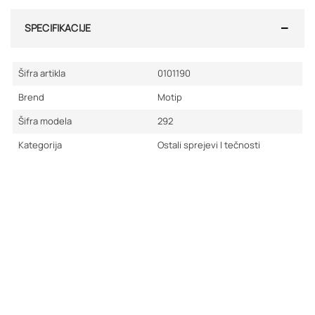
SPECIFIKACIJE
Šifra artikla
0101190
Brend
Motip
Šifra modela
292
Kategorija
Ostali sprejevi I tečnosti