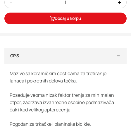
-
+
Dodaj u korpu
OPIS
Mazivo sa keramičkim česticama za tretiranje
lanaca i pokretnih delova točka.
Poseduje veoma nizak faktor trenja za minimalan
otpor, zadržava izvanredne osobine podmazivača
čak i kod velikog opterećenja.
Pogodan za trkačke i planinske bicikle.