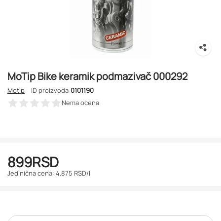
MoTip Bike keramik podmazivač 000292
Motip
ID proizvoda:
0101190
Nema ocena
899
RSD
Jedinična cena: 4.875 RSD/l