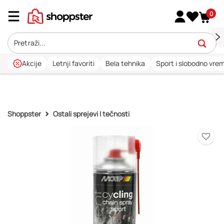
0
Akcije
Letnji favoriti
Bela tehnika
Sport i slobodno vre
Shoppster
Ostali sprejevi I tečnosti