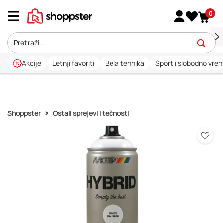
0
Akcije
Letnji favoriti
Bela tehnika
Sport i slobodno vre
Shoppster
Ostali sprejevi I tečnosti