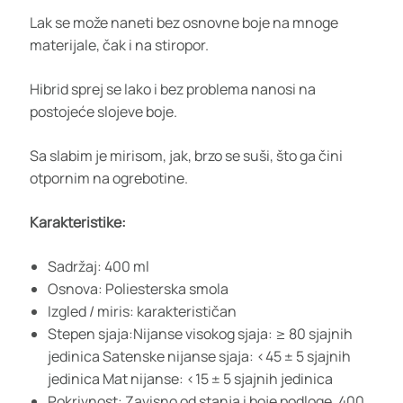
Lak se može naneti bez osnovne boje na mnoge
materijale, čak i na stiropor.
Hibrid sprej se lako i bez problema nanosi na
postojeće slojeve boje.
Sa slabim je mirisom, jak, brzo se suši, što ga čini
otpornim na ogrebotine.
Karakteristike:
Sadržaj: 400 ml
Osnova: Poliesterska smola
Izgled / miris: karakterističan
Stepen sjaja:Nijanse visokog sjaja: ≥ 80 sjajnih
jedinica Satenske nijanse sjaja: <45 ± 5 sjajnih
jedinica Mat nijanse: <15 ± 5 sjajnih jedinica
Pokrivnost: Zavisno od stanja i boje podloge, 400