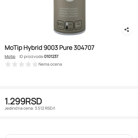
MoTip Hybrid 9003 Pure 304707
Motip
ID proizvoda:
0101237
Nema ocena
1.299
RSD
Jedinična cena: 3.512 RSD/l