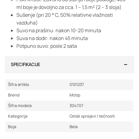
ml boje je dovoljno za cca. 1 – 1,5 m² (2 – 3 sloja)
Sušenje (pri 20 ° C, 50% relativne vlažnosti
vazduha)
Suvo na prašinu: nakon 10-20 minuta
Suva na dodir: nakon 45 minuta
Potpuno suvo: posle 2 sata
SPECIFIKACIJE
Šifra artikla
0101237
Brend
Motip
Šifra modela
304707
Kategorija
Ostali sprejevi I tečnosti
Boja
Bela