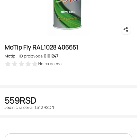
MoTip Fly RAL1028 406651
Motip
ID proizvoda:
0101247
Nema ocena
559
RSD
Jedinična cena: 1.512 RSD/l