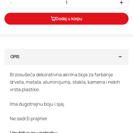
-
+
Dodaj u korpu
OPIS
Brzosušeća dekorativna akrilna boja za farbanje
drveta, metala, aluminijuma, stakla, kamena i nekih
vrsta plastike.
Ima dugotrajnu boju i sjaj.
Ne sadrži prajmer.
Uputstvo za upotrebu: