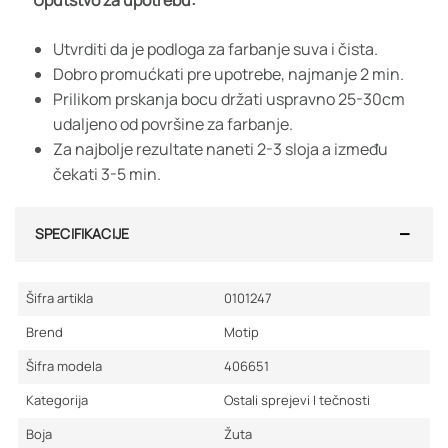
Utvrditi da je podloga za farbanje suva i čista.
Dobro promućkati pre upotrebe, najmanje 2 min.
Prilikom prskanja bocu držati uspravno 25-30cm
udaljeno od površine za farbanje.
Za najbolje rezultate naneti 2-3 sloja a između
čekati 3-5 min.
SPECIFIKACIJE
Šifra artikla
0101247
Brend
Motip
Šifra modela
406651
Kategorija
Ostali sprejevi I tečnosti
Boja
Žuta