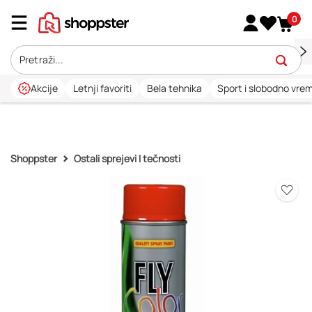
0
Akcije
Letnji favoriti
Bela tehnika
Sport i slobodno vre
Shoppster
Ostali sprejevi I tečnosti