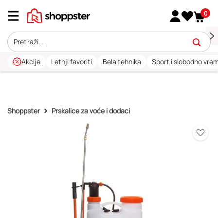
0
Akcije
Letnji favoriti
Bela tehnika
Sport i slobodno vre
Shoppster
Prskalice za voće i dodaci