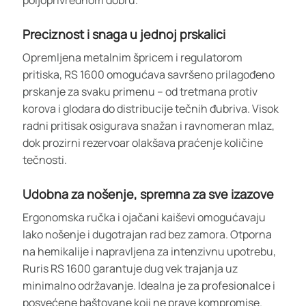
Preciznost i snaga u jednoj prskalici
Opremljena metalnim špricem i regulatorom
pritiska, RS 1600 omogućava savršeno prilagođeno
prskanje za svaku primenu – od tretmana protiv
korova i glodara do distribucije tečnih đubriva. Visok
radni pritisak osigurava snažan i ravnomeran mlaz,
dok prozirni rezervoar olakšava praćenje količine
tečnosti.
Udobna za nošenje, spremna za sve izazove
Ergonomska ručka i ojačani kaiševi omogućavaju
lako nošenje i dugotrajan rad bez zamora. Otporna
na hemikalije i napravljena za intenzivnu upotrebu,
Ruris RS 1600 garantuje dug vek trajanja uz
minimalno održavanje. Idealna je za profesionalce i
posvećene baštovane koji ne prave kompromise.