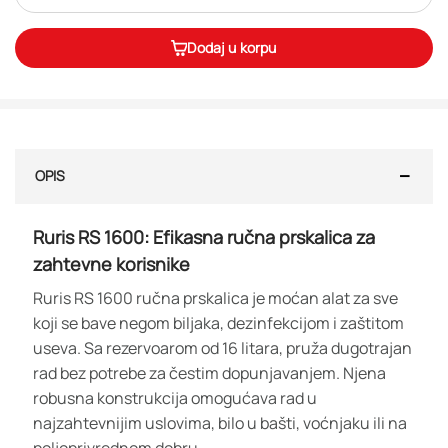
Dodaj u korpu
OPIS
Ruris RS 1600: Efikasna ručna prskalica za
zahtevne korisnike
Ruris RS 1600 ručna prskalica je moćan alat za sve
koji se bave negom biljaka, dezinfekcijom i zaštitom
useva. Sa rezervoarom od 16 litara, pruža dugotrajan
rad bez potrebe za čestim dopunjavanjem. Njena
robusna konstrukcija omogućava rad u
najzahtevnijim uslovima, bilo u bašti, voćnjaku ili na
poljoprivrednom dobru.