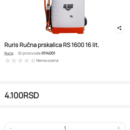
Ruris Ručna prskalica RS 1600 16 lit.
Ruris
ID proizvoda:
0114001
Nema ocena
4.100
RSD
-
+