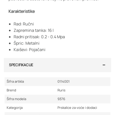
Karakteristike
Rad: Ručni
Zapremina tanka: 16 l
Radni pritisak: 0.2 - 0.4 Mpa
Špric: Metalni
Kaiševi: Pojačani
SPECIFIKACIJE
Šifra artikla
0114001
Brend
Ruris
Šifra modela
9376
Kategorija
Prskalice za voće i dodaci