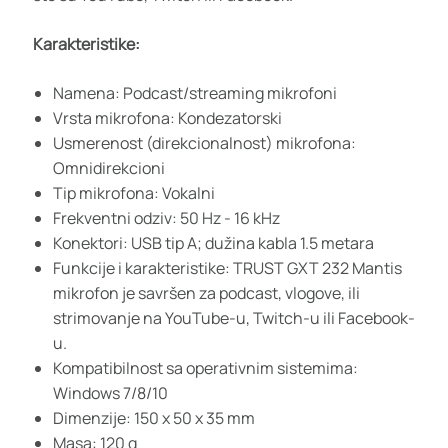
Karakteristike:
Namena: Podcast/streaming mikrofoni
Vrsta mikrofona: Kondezatorski
Usmerenost (direkcionalnost) mikrofona:
Omnidirekcioni
Tip mikrofona: Vokalni
Frekventni odziv: 50 Hz - 16 kHz
Konektori: USB tip A; dužina kabla 1.5 metara
Funkcije i karakteristike: TRUST GXT 232 Mantis
mikrofon je savršen za podcast, vlogove, ili
strimovanje na YouTube-u, Twitch-u ili Facebook-
u.
Kompatibilnost sa operativnim sistemima:
Windows 7/8/10
Dimenzije: 150 x 50 x 35 mm
Masa: 120 g