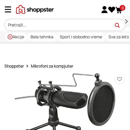
0
Akcije
Bela tehnika
Sport i slobodno vreme
Sve za leto
Shoppster
Mikrofoni za kompjuter