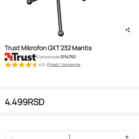
Trust Mikrofon GXT 232 Mantis
ID proizvoda:
0114750
4.5 -
Prikaži 1
komentar
4.499
RSD
-
+