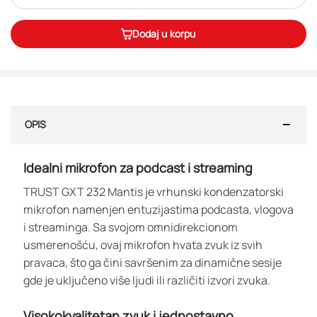
Dodaj u korpu
OPIS
Idealni mikrofon za podcast i streaming
TRUST GXT 232 Mantis je vrhunski kondenzatorski
mikrofon namenjen entuzijastima podcasta, vlogova
i streaminga. Sa svojom omnidirekcionom
usmerenošću, ovaj mikrofon hvata zvuk iz svih
pravaca, što ga čini savršenim za dinamične sesije
gde je uključeno više ljudi ili različiti izvori zvuka.
Visokokvalitetan zvuk i jednostavno