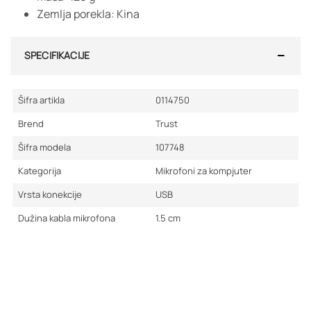
Zemlja porekla: Kina
SPECIFIKACIJE
Šifra artikla
0114750
Brend
Trust
Šifra modela
107748
Kategorija
Mikrofoni za kompjuter
Vrsta konekcije
USB
Dužina kabla mikrofona
1.5
cm