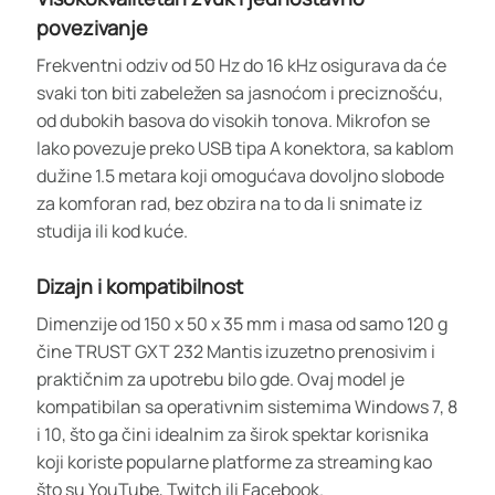
povezivanje
Frekventni odziv od 50 Hz do 16 kHz osigurava da će
svaki ton biti zabeležen sa jasnoćom i preciznošću,
od dubokih basova do visokih tonova. Mikrofon se
lako povezuje preko USB tipa A konektora, sa kablom
dužine 1.5 metara koji omogućava dovoljno slobode
za komforan rad, bez obzira na to da li snimate iz
studija ili kod kuće.
Dizajn i kompatibilnost
Dimenzije od 150 x 50 x 35 mm i masa od samo 120 g
čine TRUST GXT 232 Mantis izuzetno prenosivim i
praktičnim za upotrebu bilo gde. Ovaj model je
kompatibilan sa operativnim sistemima Windows 7, 8
i 10, što ga čini idealnim za širok spektar korisnika
koji koriste popularne platforme za streaming kao
što su YouTube, Twitch ili Facebook.