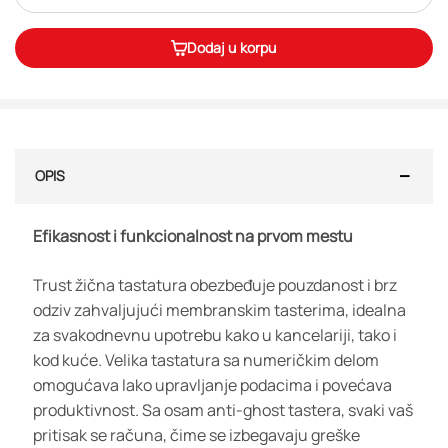
Dodaj u korpu
OPIS
Efikasnost i funkcionalnost na prvom mestu
Trust žična tastatura obezbeđuje pouzdanost i brz
odziv zahvaljujući membranskim tasterima, idealna
za svakodnevnu upotrebu kako u kancelariji, tako i
kod kuće. Velika tastatura sa numeričkim delom
omogućava lako upravljanje podacima i povećava
produktivnost. Sa osam anti-ghost tastera, svaki vaš
pritisak se računa, čime se izbegavaju greške