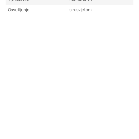
Osvetljenje
s rasvjetom