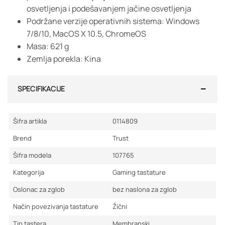
osvetljenja i podešavanjem jačine osvetljenja
Podržane verzije operativnih sistema: Windows
7/8/10, MacOS X 10.5, ChromeOS
Masa: 621 g
Zemlja porekla: Kina
SPECIFIKACIJE
Šifra artikla
0114809
Brend
Trust
Šifra modela
107765
Kategorija
Gaming tastature
Oslonac za zglob
bez naslona za zglob
Način povezivanja tastature
Žični
Tip tastera
Membranski