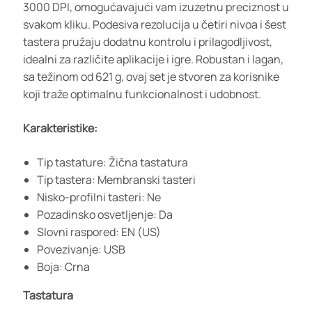
3000 DPI, omogućavajući vam izuzetnu preciznost u
svakom kliku. Podesiva rezolucija u četiri nivoa i šest
tastera pružaju dodatnu kontrolu i prilagodljivost,
idealni za različite aplikacije i igre. Robustan i lagan,
sa težinom od 621 g, ovaj set je stvoren za korisnike
koji traže optimalnu funkcionalnost i udobnost.
Karakteristike:
Tip tastature: Žična tastatura
Tip tastera: Membranski tasteri
Nisko-profilni tasteri: Ne
Pozadinsko osvetljenje: Da
Slovni raspored: EN (US)
Povezivanje: USB
Boja: Crna
Tastatura