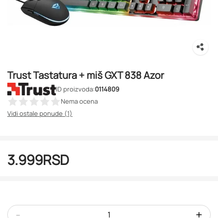
Trust Tastatura + miš GXT 838 Azor
ID proizvoda:
0114809
Nema ocena
Vidi ostale ponude (1)
3.999
RSD
-
+