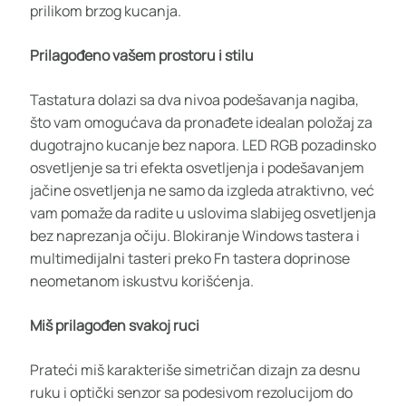
prilikom brzog kucanja.
Prilagođeno vašem prostoru i stilu
Tastatura dolazi sa dva nivoa podešavanja nagiba,
što vam omogućava da pronađete idealan položaj za
dugotrajno kucanje bez napora. LED RGB pozadinsko
osvetljenje sa tri efekta osvetljenja i podešavanjem
jačine osvetljenja ne samo da izgleda atraktivno, već
vam pomaže da radite u uslovima slabijeg osvetljenja
bez naprezanja očiju. Blokiranje Windows tastera i
multimedijalni tasteri preko Fn tastera doprinose
neometanom iskustvu korišćenja.
Miš prilagođen svakoj ruci
Prateći miš karakteriše simetričan dizajn za desnu
ruku i optički senzor sa podesivom rezolucijom do