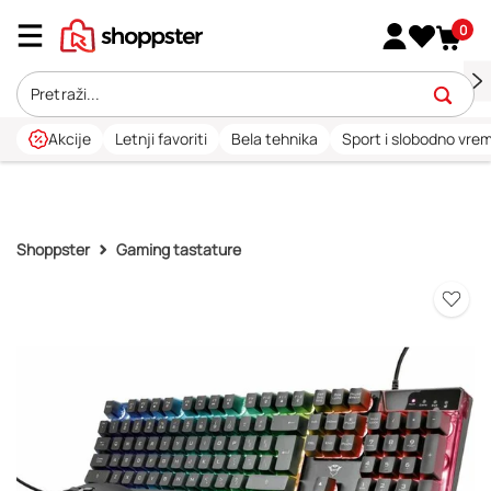
0
Akcije
Letnji favoriti
Bela tehnika
Sport i slobodno vre
Shoppster
Gaming tastature