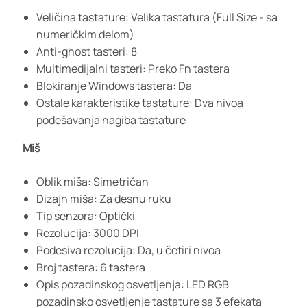
Veličina tastature: Velika tastatura (Full Size - sa
numeričkim delom)
Anti-ghost tasteri: 8
Multimedijalni tasteri: Preko Fn tastera
Blokiranje Windows tastera: Da
Ostale karakteristike tastature: Dva nivoa
podešavanja nagiba tastature
Miš
Oblik miša: Simetričan
Dizajn miša: Za desnu ruku
Tip senzora: Optički
Rezolucija: 3000 DPI
Podesiva rezolucija: Da, u četiri nivoa
Broj tastera: 6 tastera
Opis pozadinskog osvetljenja: LED RGB
pozadinsko osvetljenje tastature sa 3 efekata