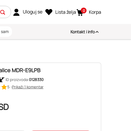
0
Uloguj se
Lista želja
Korpa
i sam
Kontakt i info
alice MDR-E9LPB
ID proizvoda:
0128330
5 -
Prikaži 1
komentar
SD