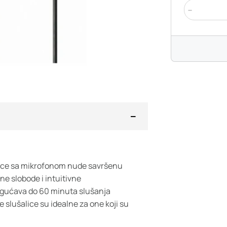
-
ice sa mikrofonom nude savršenu
e slobode i intuitivne
ogućava do 60 minuta slušanja
slušalice su idealne za one koji su