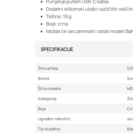
Punjenje putem USB-C kabla
Dodatni silikonski ulošci različitih veličin
Težina: 19 g
Boja: crna
Možda će vas zanimati i ostali modeli
Son
SPECIFIKACIJE
Šifra artikla
01
Brend
So
Šifra modela
MD
Kategorija
Žič
Boja
Cr
Ugrađen mikrofon
sa
Tip slušalica
Bu