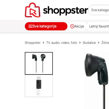
Sve kategor
Sve kategorije
Akcije
Letnji favorit
Shoppster
TV, audio, video, foto
Slušalice
Žične