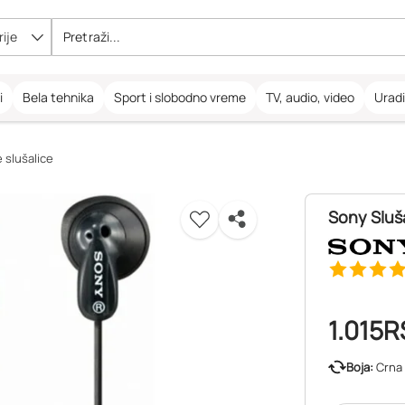
ije
i
Bela tehnika
Sport i slobodno vreme
TV, audio, video
Urad
 slušalice
Sony Sluš
1.015
R
Boja:
Crna