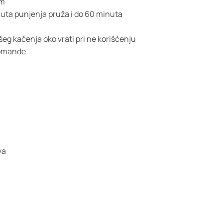
om
inuta punjenja pruža i do 60 minuta
eg kačenja oko vrati pri ne korišćenju
komande
va