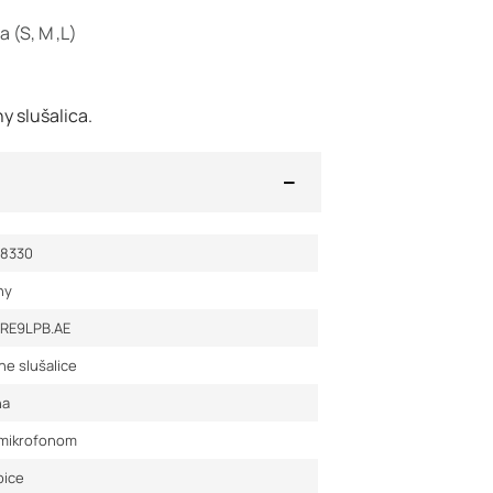
a (S, M ,L)
y slušalica.
28330
ny
RE9LPB.AE
ne slušalice
na
 mikrofonom
bice