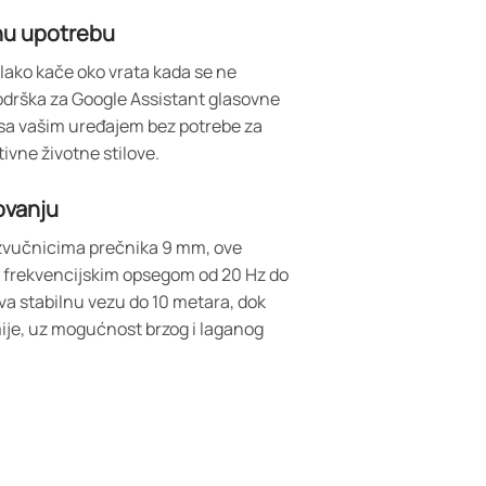
vnu upotrebu
lako kače oko vrata kada se ne
 Podrška za Google Assistant glasovne
a vašim uređajem bez potrebe za
tivne životne stilove.
ovanju
vučnicima prečnika 9 mm, ove
sa frekvencijskim opsegom od 20 Hz do
va stabilnu vezu do 10 metara, dok
mije, uz mogućnost brzog i laganog