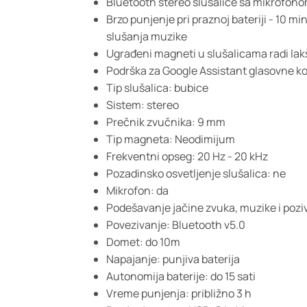
Bluetooth stereo slušalice sa mikrofon
Brzo punjenje pri praznoj bateriji - 10 m
slušanja muzike
Ugrađeni magneti u slušalicama radi lakš
Podrška za Google Assistant glasovne 
Tip slušalica: bubice
Sistem: stereo
Prečnik zvučnika: 9 mm
Tip magneta: Neodimijum
Frekventni opseg: 20 Hz - 20 kHz
Pozadinsko osvetljenje slušalica: ne
Mikrofon: da
Podešavanje jačine zvuka, muzike i pozi
Povezivanje: Bluetooth v5.0
Domet: do 10m
Napajanje: punjiva baterija
Autonomija baterije: do 15 sati
Vreme punjenja: približno 3 h