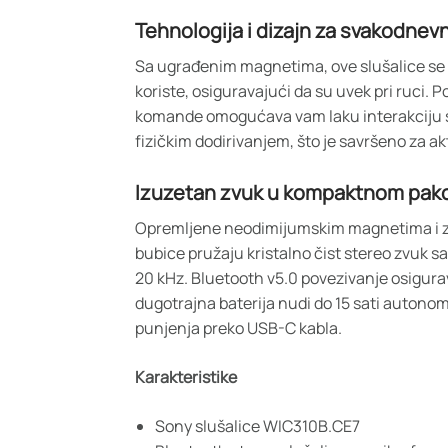
Tehnologija i dizajn za svakodne
Sa ugrađenim magnetima, ove slušalice se 
koriste, osiguravajući da su uvek pri ruci.
komande omogućava vam laku interakciju s
fizičkim dodirivanjem, što je savršeno za ak
Izuzetan zvuk u kompaktnom pak
Opremljene neodimijumskim magnetima i z
bubice pružaju kristalno čist stereo zvuk 
20 kHz. Bluetooth v5.0 povezivanje osigura
dugotrajna baterija nudi do 15 sati autono
punjenja preko USB-C kabla.
Karakteristike
Sony slušalice WIC310B.CE7