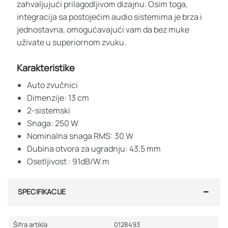
zahvaljujući prilagodljivom dizajnu. Osim toga,
integracija sa postojećim audio sistemima je brza i
jednostavna, omogućavajući vam da bez muke
uživate u superiornom zvuku.
Karakteristike
Auto zvučnici
Dimenzije: 13 cm
2-sistemski
Snaga: 250 W
Nominalna snaga RMS: 30 W
Dubina otvora za ugradnju: 43,5 mm
Osetljivost : 91dB/W.m
SPECIFIKACIJE
Šifra artikla
0128493