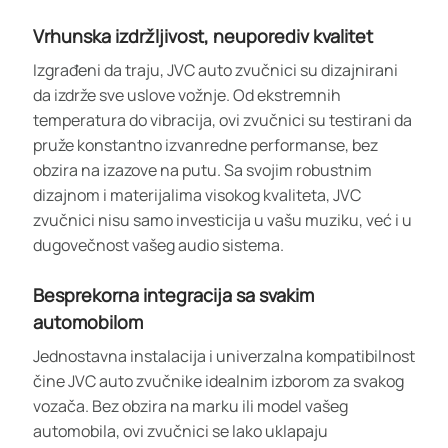
Vrhunska izdržljivost, neuporediv kvalitet
Izgrađeni da traju, JVC auto zvučnici su dizajnirani
da izdrže sve uslove vožnje. Od ekstremnih
temperatura do vibracija, ovi zvučnici su testirani da
pruže konstantno izvanredne performanse, bez
obzira na izazove na putu. Sa svojim robustnim
dizajnom i materijalima visokog kvaliteta, JVC
zvučnici nisu samo investicija u vašu muziku, već i u
dugovečnost vašeg audio sistema.
Besprekorna integracija sa svakim
automobilom
Jednostavna instalacija i univerzalna kompatibilnost
čine JVC auto zvučnike idealnim izborom za svakog
vozača. Bez obzira na marku ili model vašeg
automobila, ovi zvučnici se lako uklapaju