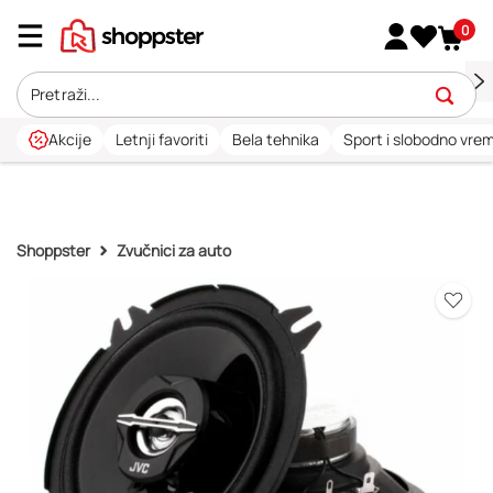
0
Akcije
Letnji favoriti
Bela tehnika
Sport i slobodno vre
Shoppster
Zvučnici za auto