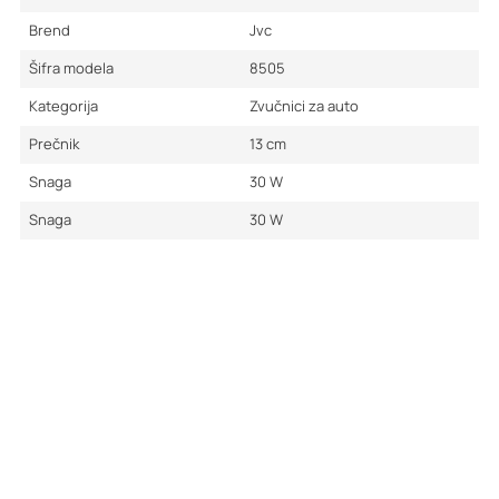
Brend
Jvc
Šifra modela
8505
Kategorija
Zvučnici za auto
Prečnik
13
cm
Snaga
30
W
Snaga
30
W