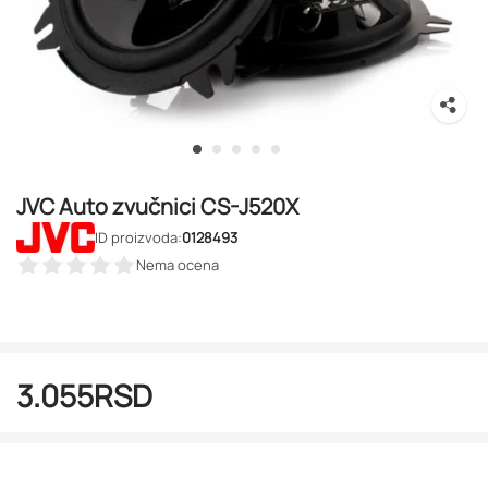
JVC Auto zvučnici CS-J520X
ID proizvoda:
0128493
Nema ocena
3.055
RSD