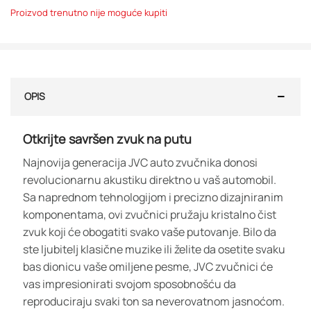
Proizvod trenutno nije moguće kupiti
OPIS
Otkrijte savršen zvuk na putu
Najnovija generacija JVC auto zvučnika donosi
revolucionarnu akustiku direktno u vaš automobil.
Sa naprednom tehnologijom i precizno dizajniranim
komponentama, ovi zvučnici pružaju kristalno čist
zvuk koji će obogatiti svako vaše putovanje. Bilo da
ste ljubitelj klasične muzike ili želite da osetite svaku
bas dionicu vaše omiljene pesme, JVC zvučnici će
vas impresionirati svojom sposobnošću da
reproduciraju svaki ton sa neverovatnom jasnoćom.