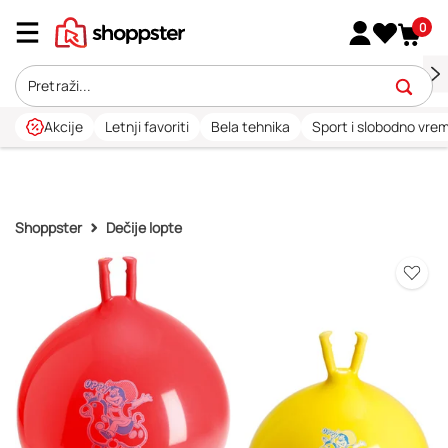
0
Akcije
Letnji favoriti
Bela tehnika
Sport i slobodno vre
Shoppster
Dečije lopte