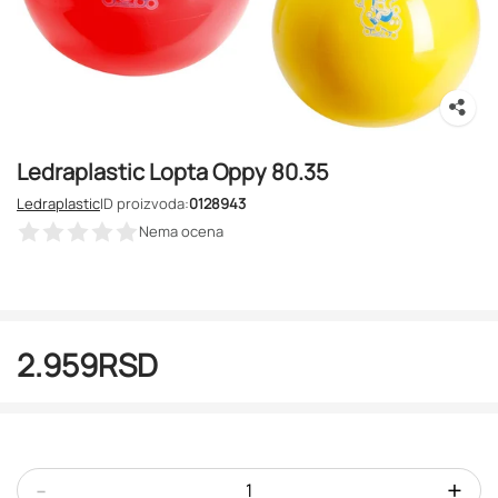
Ledraplastic Lopta Oppy 80.35
Ledraplastic
ID proizvoda:
0128943
Nema ocena
2.959
RSD
-
+