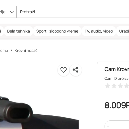
ije
i
Bela tehnika
Sport i slobodno vreme
TV, audio, video
Urad
preme
Krovni nosači
Cam Krovn
Cam
ID proiz
8.009
-