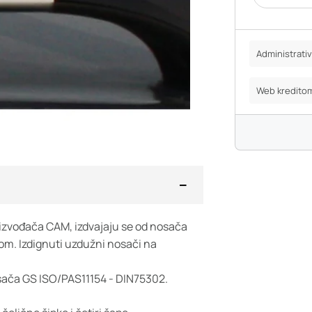
Administrat
Web kredito
oizvođača CAM, izdvajaju se od nosača
om. Izdignuti uzdužni nosači na
osača GS ISO/PAS11154 - DIN75302.