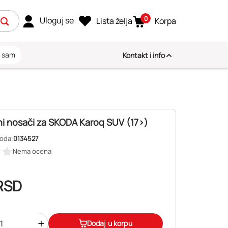
0
Uloguj se
Lista želja
Korpa
i sam
Kontakt i info
i nosači za SKODA Karoq SUV (17>)
voda:
0134527
Nema ocena
RSD
+
Dodaj u korpu