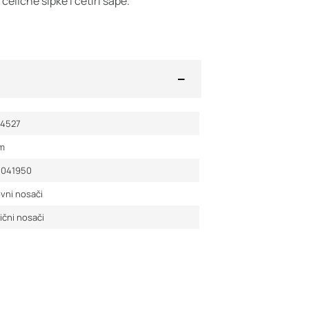
elične šipke i četiri šape.
34527
m
0041950
vni nosači
ični nosači