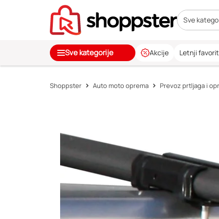
Sve kategor
Sve kategorije
Akcije
Letnji favorit
Shoppster
Auto moto oprema
Prevoz prtljaga i o