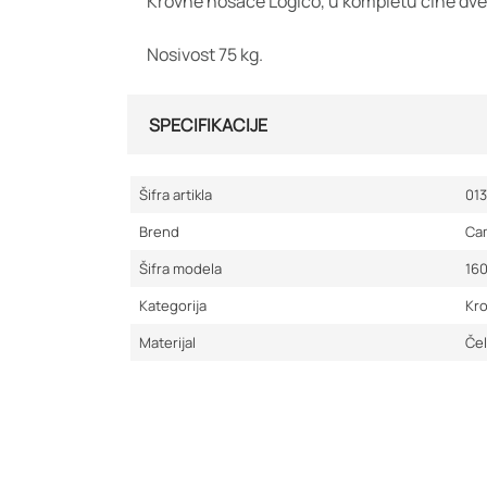
Krovne nosače Logico, u kompletu čine dve č
Nosivost 75 kg.
SPECIFIKACIJE
Šifra artikla
01
Brend
Ca
Šifra modela
16
Kategorija
Kro
Materijal
Čel