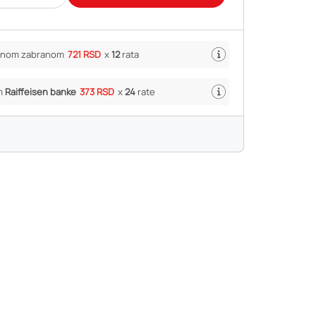
ivnom zabranom
721 RSD
x
12
rata
m
Raiffeisen banke
373 RSD
x
24
rate