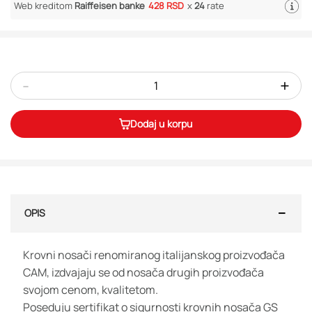
Web kreditom
Raiffeisen banke
428 RSD
x
24
rate
-
+
Dodaj u korpu
OPIS
Krovni nosači renomiranog italijanskog proizvođača
CAM, izdvajaju se od nosača drugih proizvođača
svojom cenom, kvalitetom.
Poseduju sertifikat o sigurnosti krovnih nosača GS