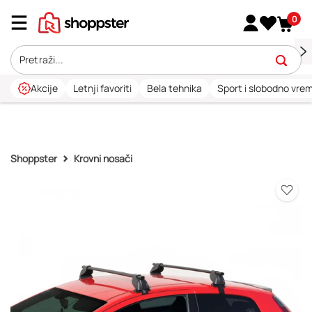
0
Akcije
Letnji favoriti
Bela tehnika
Sport i slobodno vre
Shoppster
Krovni nosači