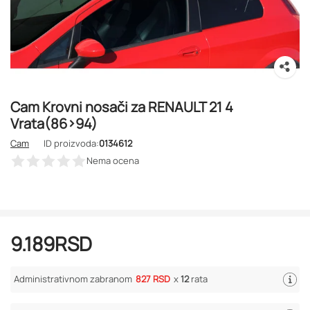
Cam Krovni nosači za RENAULT 21 4
Vrata(86>94)
Cam
ID proizvoda:
0134612
Nema ocena
9.189
RSD
Administrativnom zabranom
827 RSD
x
12
rata