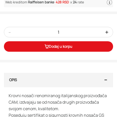
Web kreditom
Raiffeisen banke
428 RSD
x
24
rate
-
+
Dodaj u korpu
OPIS
Krovni nosači renomiranog italijanskog proizvođača
CAM, izdvajaju se od nosača drugih proizvođača
svojom cenom, kvalitetom.
Poseduju sertifikat o sigurnosti krovnih nosača GS