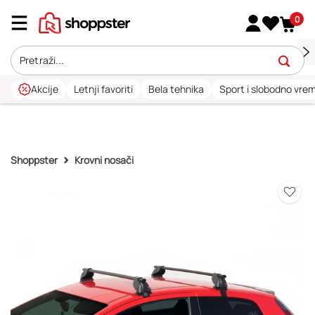
0
Akcije
Letnji favoriti
Bela tehnika
Sport i slobodno vre
Shoppster
Krovni nosači