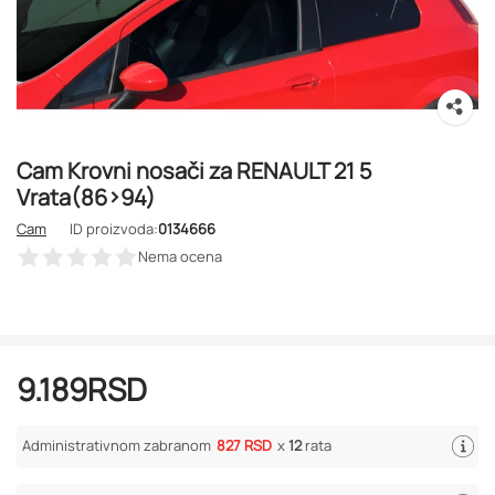
Cam Krovni nosači za RENAULT 21 5
Vrata(86>94)
Cam
ID proizvoda:
0134666
Nema ocena
9.189
RSD
Administrativnom zabranom
827 RSD
x
12
rata