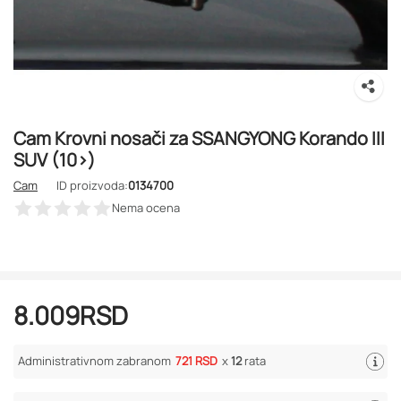
Cam Krovni nosači za SSANGYONG Korando III
SUV (10>)
Cam
ID proizvoda:
0134700
Nema ocena
8.009
RSD
Administrativnom zabranom
721 RSD
x
12
rata