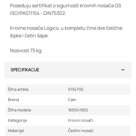
Poseduju sertifikat o sigurnosti krovnih nosača GS
ISO/PAS11154 - DIN75302.
Krovne nosače Logico, u kompletu čine dve čelične
šipke i četiri šape.
Nosivost 75 kg.
SPECIFIKACIJE
Šifra artikla
0134700
Brend
Cam
Šifra modela
160041950
Kategorija
Krovni nosači
Materijal
Čelični nosači