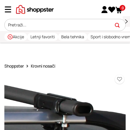
0
Akcije
Letnji favoriti
Bela tehnika
Sport i slobodno vre
Shoppster
Krovni nosači