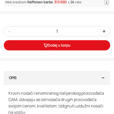
Web kreditom
Raiffeisen banke
373 RSD
x
24
rate
-
+
Dodaj u korpu
OPIS
Krovni nosači renomiranog italijanskog proizvođača
CAM, izdvajaju se od nosača drugih proizvođača
svojom cenom, kvalitetom. Izdignuti uzdužni nosači
na vozilu.