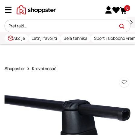
0
Akcije
Letnji favoriti
Bela tehnika
Sport i slobodno vre
Shoppster
Krovni nosači