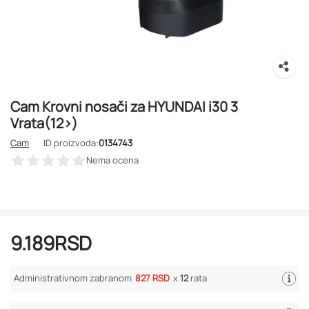
Cam Krovni nosači za HYUNDAI i30 3
Vrata(12>)
Cam
ID proizvoda:
0134743
Nema ocena
9.189
RSD
Administrativnom zabranom
827 RSD
x
12
rata