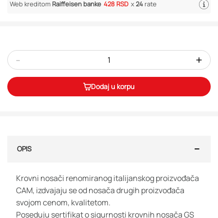
Web kreditom
Raiffeisen banke
428 RSD
x
24
rate
-
+
Dodaj u korpu
OPIS
Krovni nosači renomiranog italijanskog proizvođača
CAM, izdvajaju se od nosača drugih proizvođača
svojom cenom, kvalitetom.
Poseduju sertifikat o sigurnosti krovnih nosača GS