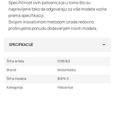
Specifičnost ovih patosnica je u tome što su
napravljene tako da odgovaraju za više modela vozila
prema specifikaciji.
Svojom inovativnom metodom izrade redovno
proširujemo ponudu dodavanjem novih modela.
SPECIFIKACIJE
Šifra artikla
0136163
Brend
MotoHobby
Šifra modela
80PX-3
Kategorija
Patosnice