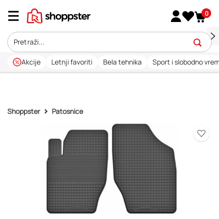
0
Akcije
Letnji favoriti
Bela tehnika
Sport i slobodno vre
Shoppster
Patosnice