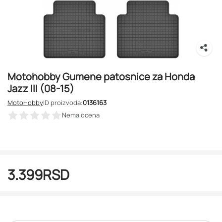
Motohobby Gumene patosnice za Honda
Jazz III (08-15)
MotoHobby
ID proizvoda:
0136163
Nema ocena
3.399
RSD