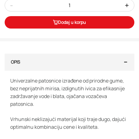
-
+
Dodaj u korpu
OPIS
Univerzalne patosnice izrađene od prirodne gume,
bez neprijatnih mirisa, izdignutih ivica za efikasnije
zadržavanje vode i blata, ojačana vozačeva
patosnica.
Vrhunski neklizajući materijal koji traje dugo, dajući
optimalnu kombinaciju cene i kvaliteta.