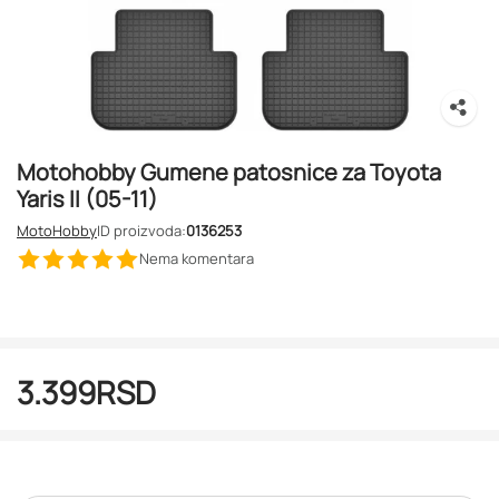
Motohobby Gumene patosnice za Toyota
Yaris II (05-11)
MotoHobby
ID proizvoda:
0136253
Nema komentara
3.399
RSD