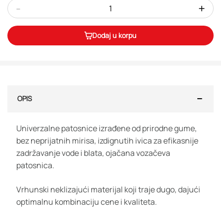
-
+
Dodaj u korpu
OPIS
Univerzalne patosnice izrađene od prirodne gume,
bez neprijatnih mirisa, izdignutih ivica za efikasnije
zadržavanje vode i blata, ojačana vozačeva
patosnica.
Vrhunski neklizajući materijal koji traje dugo, dajući
optimalnu kombinaciju cene i kvaliteta.