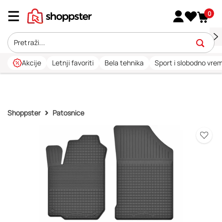
0
Akcije
Letnji favoriti
Bela tehnika
Sport i slobodno vre
Shoppster
Patosnice