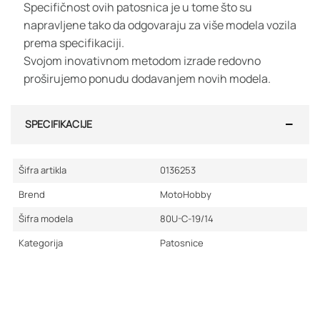
Specifičnost ovih patosnica je u tome što su
napravljene tako da odgovaraju za više modela vozila
prema specifikaciji.
Svojom inovativnom metodom izrade redovno
proširujemo ponudu dodavanjem novih modela.
SPECIFIKACIJE
Šifra artikla
0136253
Brend
MotoHobby
Šifra modela
80U-C-19/14
Kategorija
Patosnice