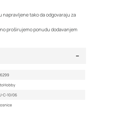
su napravljene tako da odgovaraju za
vno proširujemo ponudu dodavanjem
36299
toHobby
U-C-10/06
tosnice