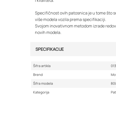
i kvaliteta.
Specifičnost ovih patosnica je u tome što 
više modela vozila prema specifikaciji.
Svojom inovativnom metodom izrade redo
novih modela.
SPECIFIKACIJE
Šifra artikla
01
Brend
Mo
Šifra modela
80
Kategorija
Pa