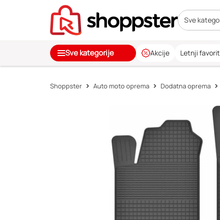
Sve kategor
Sve kategorije
Akcije
Letnji favorit
Shoppster
Auto moto oprema
Dodatna oprema