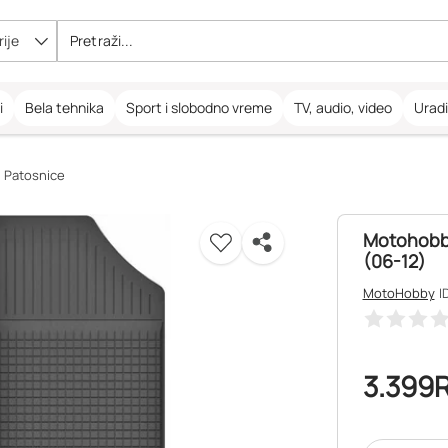
ije
i
Bela tehnika
Sport i slobodno vreme
TV, audio, video
Urad
Patosnice
Motohobby
(06-12)
MotoHobby
I
3.399