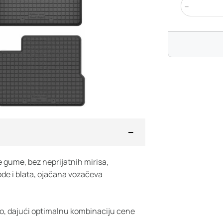
-
 gume, bez neprijatnih mirisa,
ode i blata, ojačana vozačeva
ugo, dajući optimalnu kombinaciju cene