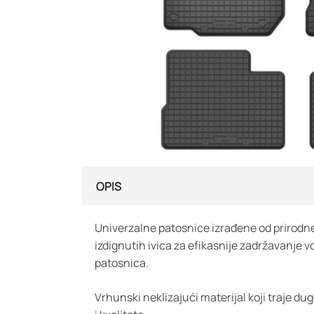
OPIS
Univerzalne patosnice izrađene od prirodne
izdignutih ivica za efikasnije zadržavanje v
patosnica.
Vrhunski neklizajući materijal koji traje d