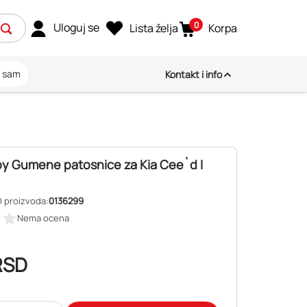
0
Uloguj se
Lista želja
Korpa
i sam
Kontakt i info
 Gumene patosnice za Kia Cee`d I
D proizvoda:
0136299
Nema ocena
RSD