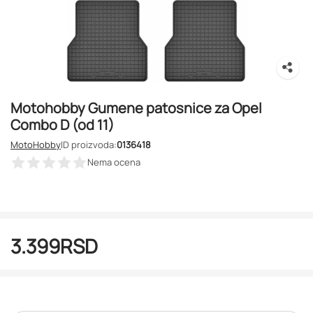
Motohobby Gumene patosnice za Opel
Combo D (od 11)
MotoHobby
ID proizvoda:
0136418
Nema ocena
3.399
RSD