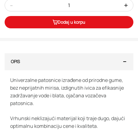
-
+
Dodaj u korpu
OPIS
Univerzalne patosnice izrađene od prirodne gume,
bez neprijatnih mirisa, izdignutih ivica za efikasnije
zadržavanje vode i blata, ojačana vozačeva
patosnica.
Vrhunski neklizajući materijal koji traje dugo, dajući
optimalnu kombinaciju cene i kvaliteta.