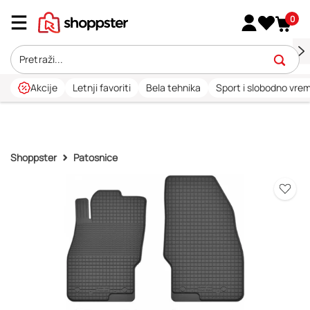
0
Akcije
Letnji favoriti
Bela tehnika
Sport i slobodno vre
Shoppster
Patosnice