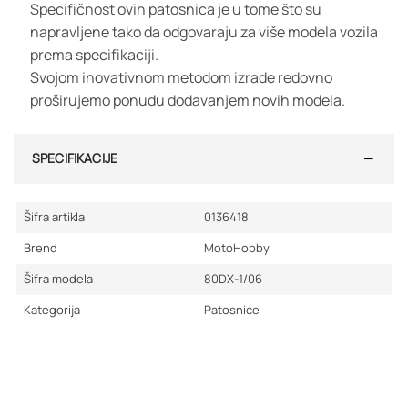
Specifičnost ovih patosnica je u tome što su
napravljene tako da odgovaraju za više modela vozila
prema specifikaciji.
Svojom inovativnom metodom izrade redovno
proširujemo ponudu dodavanjem novih modela.
SPECIFIKACIJE
Šifra artikla
0136418
Brend
MotoHobby
Šifra modela
80DX-1/06
Kategorija
Patosnice